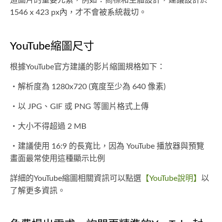
道圖片的重要元素，例如：商標和主體設計，建議設計於
1546 x 423 px內，才不會被系統裁切。
YouTube縮圖尺寸
根據YouTube官方建議的影片縮圖規格如下：
・解析度為 1280x720 (寬度至少為 640 像素)
・以 JPG、GIF 或 PNG 等圖片格式上傳
・大小不得超過 2 MB
・建議使用 16:9 的長寬比，因為 YouTube 播放器與預覽
畫面最常使用這種顯示比例
詳細的YouTube縮圖相關資訊可以點選
【YouTube說明】
以
了解更多資訊。