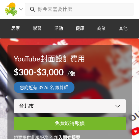
居家
學習
活動
健康
商業
其他
YouTube封面設計費用
$300-$3,000
/張
您附近有
3926
名 設計師
免費取得報價
想要提供此項服務？
加入開始接案