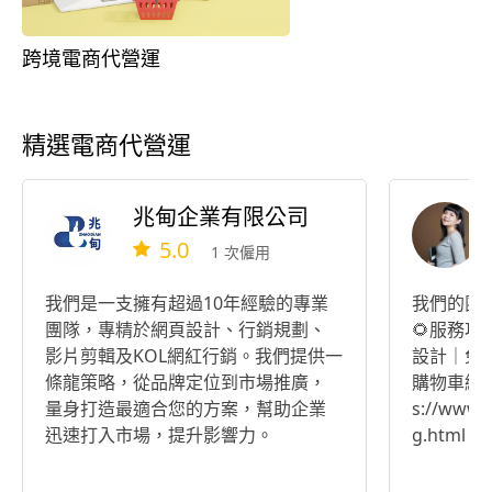
跨境電商代營運
精選電商代營運
兆甸企業有限公司
5.0
1 次僱用
我們是一支擁有超過10年經驗的專業
我們的團
團隊，專精於網頁設計、行銷規劃、
🌻服務項
影片剪輯及KOL網紅行銷。我們提供一
設計｜免
條龍策略，從品牌定位到市場推廣，
購物車網站｜形象
量身打造最適合您的方案，幫助企業
s://www.
迅速打入市場，提升影響力。
g.html