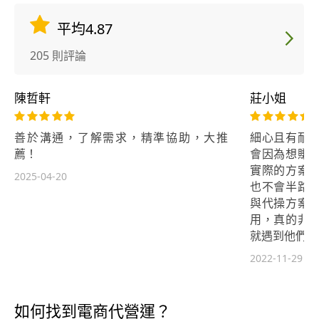
平均4.87
205 則評論
陳哲軒
莊小姐
善於溝通，了解需求，精準協助，大推
細心且有耐
薦！
會因為想賺
實際的方案
2025-04-20
也不會半路
與代操方案
用，真的非
就遇到他們。
2022-11-29
如何找到電商代營運？