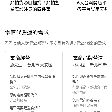
網拍貨源哪裡找？網拍創
6大台灣開店平台
業應該注意的四件事
各平台試用天數
準一次看
電商代營運的需求
看看其他人對 電商經營 / 電商品牌營運 / 電商代操 的需求
電商經營
電商品牌營運
施先生
台北市 大安區
林小姐
新北市 新莊
請問您需要哪些電商代營運服
請問您需要哪些電商代營
務？
務？
全包式代營運
行銷活動、數據分析與優
通路規劃
您的電商經驗為？
完全無經驗
您的電商經驗為？
僅經營自家官網
是否需要建置官網？