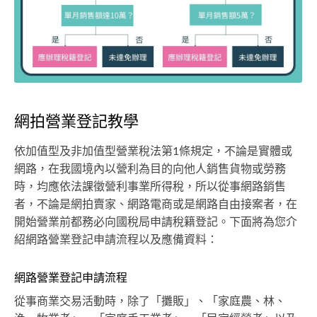
網拍營業登記教學
依加值型及非加值型營業稅法第1條規定，不論是實體或
網路，在我國境內以營利為目的向他人銷售貨物或勞務
時，均應依法課徵營利事業所得稅，所以從事網路銷售
者，不論是網拍賣家、網路電商或是網路自由接案者，在
開始營業前都務必向國稅局申請稅籍登記。下面將為您介
紹網路營業登記申請流程以及應備資料：
網路營業登記申請流程
從事商業交易活動時，除了「攤販」、「家庭農、林、