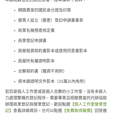
網路賣家的國民身分證及印章
營業人設立（變更）登記申請書書表
商業名稱預查核定書
商業登記申請書
房屋租賃契約書影本或使用同意書影本
房屋所有權證明影本
合夥契約書（獨資不用附）
資本額證明文件影本（25萬以內免附）
若您是個人工作室或是兩人合夥的小工作室，沒有多餘人
力處理繁雜的登記程序，需要專業且經驗豐富的代辦協助
辦理商業登記與營業登記，歡迎點選
【個人工作室營業登
記】
查看詳細資訊，也可以點選
【免費取得報價】
回答幾