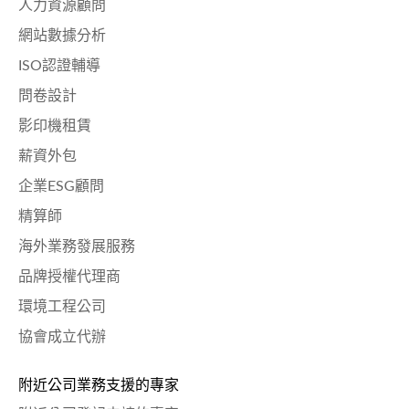
人力資源顧問
網站數據分析
ISO認證輔導
問卷設計
影印機租賃
薪資外包
企業ESG顧問
精算師
海外業務發展服務
品牌授權代理商
環境工程公司
協會成立代辦
附近公司業務支援的專家