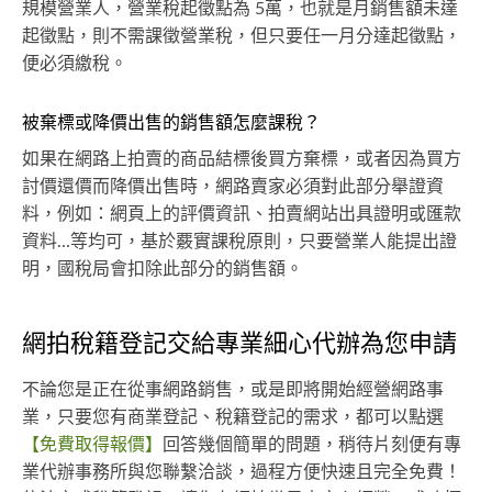
規模營業人，營業稅起徵點為 5萬，也就是月銷售額未達
起徵點，則不需課徵營業稅，但只要任一月分達起徵點，
便必須繳稅。
被棄標或降價出售的銷售額怎麼課稅？
如果在網路上拍賣的商品結標後買方棄標，或者因為買方
討價還價而降價出售時，網路賣家必須對此部分舉證資
料，例如：網頁上的評價資訊、拍賣網站出具證明或匯款
資料...等均可，基於覈實課稅原則，只要營業人能提出證
明，國稅局會扣除此部分的銷售額。
網拍稅籍登記交給專業細心代辦為您申請
不論您是正在從事網路銷售，或是即將開始經營網路事
業，只要您有商業登記、稅籍登記的需求，都可以點選
【免費取得報價】
回答幾個簡單的問題，稍待片刻便有專
業代辦事務所與您聯繫洽談，過程方便快速且完全免費！