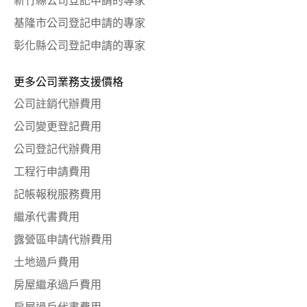
新竹縣公司登記申請的專家
基隆市公司登記申請的專家
彰化縣公司登記申請的專家
更多公司業務支援價格
公司註銷代辦費用
公司變更登記費用
公司登記代辦費用
工程行申請費用
記帳報稅服務費用
繼承代書費用
露營區申請代辦費用
土地過戶費用
房屋繼承過戶費用