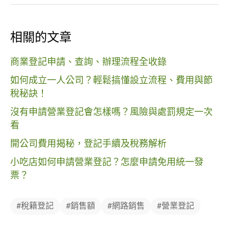
相關的文章
商業登記申請、查詢、辦理流程全收錄
如何成立一人公司？輕鬆搞懂設立流程、費用與節
稅秘訣！
沒有申請營業登記會怎樣嗎？風險與處罰規定一次
看
開公司費用揭秘，登記手續及稅務解析
小吃店如何申請營業登記？怎麼申請免用統一發
票？
#稅籍登記
#銷售額
#網路銷售
#營業登記