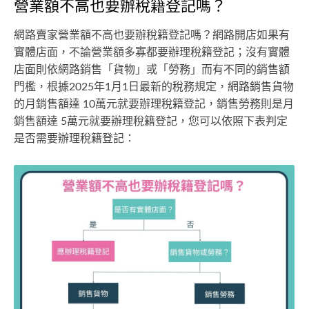
營業額不高也要辦稅籍登記嗎？
網路賣家營業額不高也要辦稅籍登記嗎？網路開店如果有
實體店面，不論營業額多寡都要辦理稅籍登記；沒有實體
店面則依網路銷售「貨物」或「勞務」而有不同的銷售額
門檻，根據2025年1月1日最新的稅務規定，網路銷售貨物
的月銷售額達 10萬元就要辦理稅籍登記，銷售勞務則是月
銷售額達 5萬元就要辦理稅籍登記，您可以依照下表判定
是否需要辦理稅籍登記：