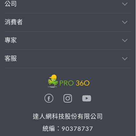
繼續完成
公司
消費者
找專家(0)
買服務(0)
專家
客服
達人網科技股份有限公司
統編：90378737