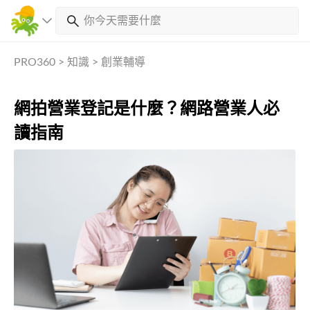
PRO360
>
知識
>
創業輔導
網拍營業登記是什麼？網路營業人必
讀指南