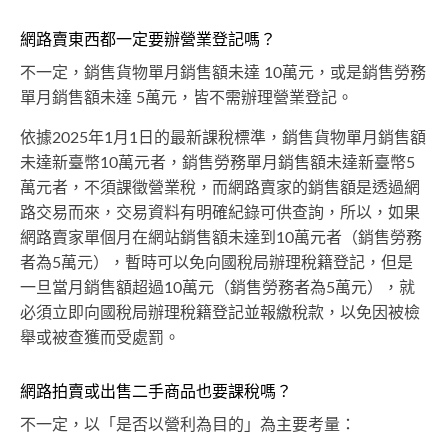
網路賣東西都一定要辦營業登記嗎？
不一定，銷售貨物單月銷售額未達 10萬元，或是銷售勞務
單月銷售額未達 5萬元，皆不需辦理營業登記。
依據2025年1月1日的最新課稅標準，銷售貨物單月銷售額
未達新臺幣10萬元者，銷售勞務單月銷售額未達新臺幣5
萬元者，不須課徵營業稅，而網路賣家的銷售額是透過網
路交易而來，交易資料有明確紀錄可供查詢，所以，如果
網路賣家單個月在網站銷售額未達到10萬元者（銷售勞務
者為5萬元），暫時可以免向國稅局辦理稅籍登記，但是
一旦當月銷售額超過10萬元（銷售勞務者為5萬元），就
必須立即向國稅局辦理稅籍登記並報繳稅款，以免因被檢
舉或被查獲而受處罰。
網路拍賣或出售二手商品也要課稅嗎？
不一定，以「是否以營利為目的」為主要考量：