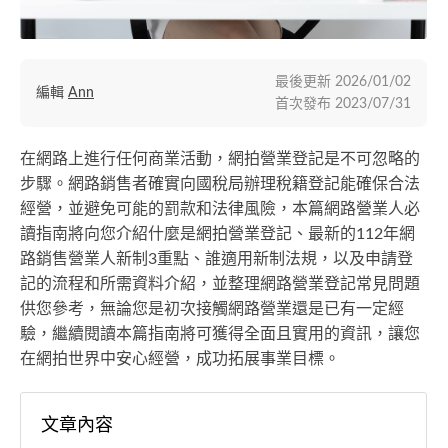
最後更新
2026/01/02
編輯
Ann
首次發布
2023/07/31
在網路上進行任何商業活動，網拍營業登記是不可忽略的
步驟。網路銷售者確實向國稅局辦理稅籍登記能確保合法
經營，並避免可能的罰款和法律風險，本篇網路營業人必
讀指南將向您介紹什麼是網拍營業登記、最新的112年網
路銷售營業人新制3重點、誰適用新制法規，以及申請登
記的流程和所需資料介紹，並整理網路營業登記常見問題
供您參考，無論您是初次接觸網路營業還是已有一定經
驗，繼續閱讀本篇指南將可獲得全面且實用的資訊，讓您
在網拍世界中安心經營，成功拓展事業目標。
文章內容