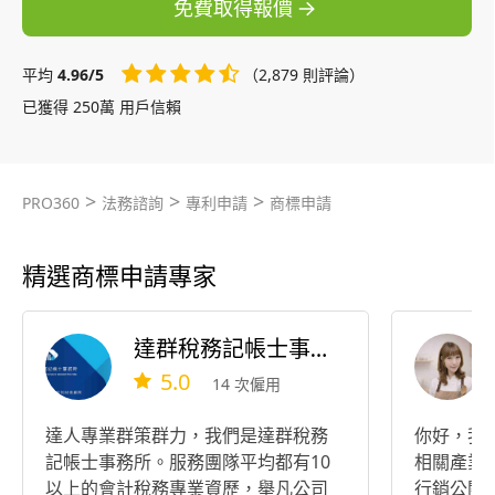
免費取得報價
平均
4.96/5
（2,879 則評論）
已獲得 250萬 用戶信賴
>
>
>
PRO360
法務諮詢
專利申請
商標申請
精選商標申請專家
達群稅務記帳士事務所
5.0
14 次僱用
達人專業群策群力，我們是達群稅務
你好，我是
記帳士事務所。服務團隊平均都有10
相關產業
以上的會計稅務專業資歷，舉凡公司
行銷公關