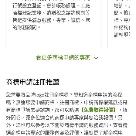
行號設立登記、會計帳務處理、工廠
培訓、產
商標登記業務、遺贈稅之諮詢規劃等
歷。擅長
皆能提供滿意服務，專業、誠信、您
標、專利
的財務顧問。
件諮詢代
診輔導等
看更多商標申請的專家
商標申請註冊推薦
您需要將品牌logo註冊商標嗎？想知道商標申請的流程
嗎？無論您要申請商標、註冊商標、申請商標權延展或是
有商標爭議需要諮詢，都可以點選
【免費取得報價】
，填
好問卷，讓多位適合的商標申請專家與您洽談報價！另
外，您也可以參考以下關於商標申請的服務資訊，查看精
選商標申請專家的服務內容及評價，讓您更了解商標申