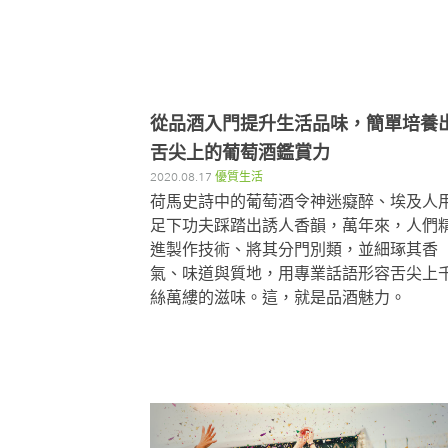
從品酒入門提升生活品味，簡單培養
舌尖上的葡萄酒鑑賞力
2020.08.17
優質生活
荷馬史詩中的葡萄酒令神迷癡醉、埃及人
足下功夫踩踏出誘人香韻，萬年來，人們
進製作技術、將其分門別類，並細琢其香
氣、味道與質地，用專業話語形容舌尖上
絲萬縷的滋味。這，就是品酒魅力。