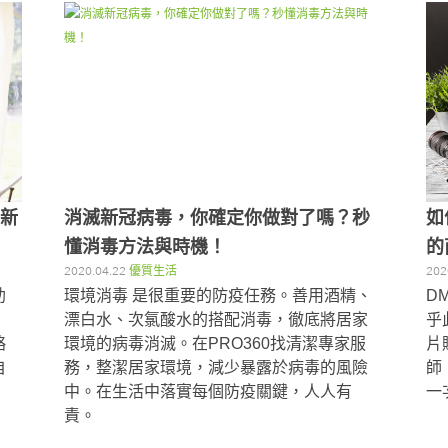
月新
消滅新冠病毒，你確定你做對了嗎？秒
如
懂消毒方法與時機！
的
2020.04.22
優質生活
202
助
環境消毒 是很重要的防疫任務。善用酒精、
D
漂白水、次氯酸水的搭配消毒，徹底將居家
乎
略
環境的病毒消滅。在PRO360找清潔專家服
片
自
務，整潔居家環境，減少暴露於病毒的風險
師
中。在生活中落實每個防疫關鍵，人人有
一
責。