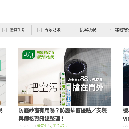
優質生活
專家訪談
接案訣竅
媒體報
規
防霾紗窗有用嗎？防霾紗窗優點／安裝
機
與價格資訊總整理！
V
2023.02.21
優質生活
,
平台資訊
202