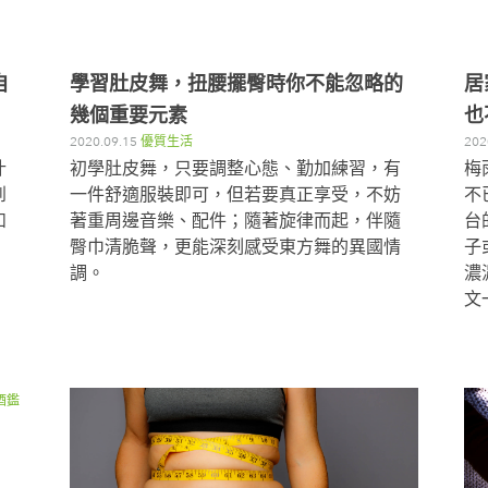
自
學習肚皮舞，扭腰擺臀時你不能忽略的
居
幾個重要元素
也
2020.09.15
優質生活
202
什
初學肚皮舞，只要調整心態、勤加練習，有
梅
到
一件舒適服裝即可，但若要真正享受，不妨
不
如
著重周邊音樂、配件；隨著旋律而起，伴隨
台
臀巾清脆聲，更能深刻感受東方舞的異國情
子
調。
濃
文