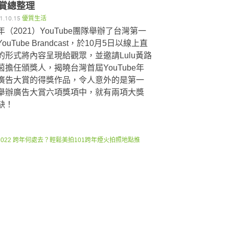
賞總整理
1.10.15
優質生活
年（2021）YouTube團隊舉辦了台灣第一
ouTube Brandcast，於10月5日以線上直
的形式將內容呈現給觀眾，並邀請Lulu黃路
茵擔任頒獎人，揭曉台灣首屆YouTube年
廣告大賞的得獎作品，令人意外的是第一
舉辦廣告大賞六項獎項中，就有兩項大獎
缺！