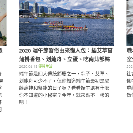
派
2020 端午節習俗由來懶人包：插艾草菖
職
蒲掛香包、划龍舟、立蛋、吃南北部粽
室
2020.06.18
優質生活
202
好
端午節是四大傳統節慶之一，粽子、艾草、
社
單
划龍舟可少不了，但你知道端午節最初是驅
係
掌
離瘟神和祭龍的日子嗎？看看端午還有什麼
重
完
你不知道的小秘密？今年，就來點不一樣的
做
好
吧！
同