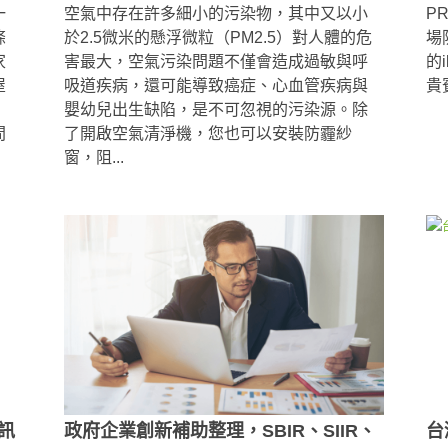
一
空氣中存在許多細小的污染物，其中又以小
P
條
於2.5微米的懸浮微粒（PM2.5）對人體的危
場
家
害最大，空氣污染問題不僅會造成過敏與呼
的
屋
吸道疾病，還可能導致癌症、心血管疾病與
貴
，
嬰幼兒出生缺陷，是不可忽視的污染源。除
間
了開啟空氣清淨機，您也可以安裝防霾紗
窗，阻...
訊
政府企業創新補助整理，SBIR、SIIR、
台