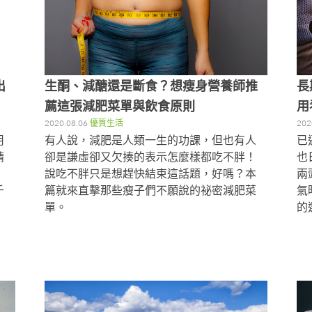
出
生酮、減醣還是斷食？想瘦身營養師推
長
薦這張減肥菜單與飲食原則
用
2020.08.06
優質生活
202
用
有人說，減肥是人類一生的功課，但也有人
已
精
卻是謙虛卻又欠揍的表示怎麼樣都吃不胖！
也
說吃不胖只是想趕快結束這話題，好嗎？本
兩
千
篇就來直擊那些瘦子們不願說的祕密減肥菜
氣
單。
的