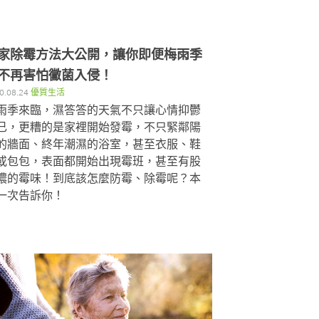
家除霉方法大公開，讓你即便梅雨季
不再害怕黴菌入侵！
0.08.24
優質生活
雨季來臨，濕答答的天氣不只讓心情抑鬱
已，更糟的是家裡開始發霉，不只緊鄰陽
的牆面、終年潮濕的浴室，甚至衣服、鞋
或包包，表面都開始出現霉班，甚至有股
濃的霉味！到底該怎麼防霉、除霉呢？本
一次告訴你！