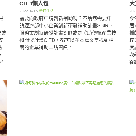
CITD懶人包
大
2022.06.09
優質生活
202
是
需要向政府申請創新補助嗎？不論您需要申
今
請經濟部中小企業創新研發補助計畫SBIR、
屆Y
安裝
服務業創新研發計畫SIIR或是協助傳統產業技
播
安
術開發計畫CITD，都可以在本篇文章找到相
梓
精
關的企業補助申請資訊。
度
，
次
程
從