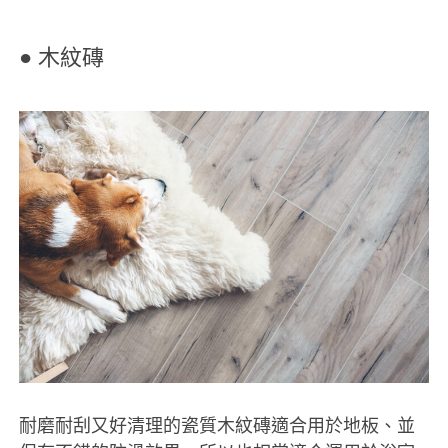
● 木紋磚
耐磨耐刮又好清理的瓷質木紋磚適合用於地板、並