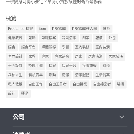
一秒變身時尚小豪宅？單身小資族該懂的衛浴翻修術
標籤
Freelancer接案
ibon
PRO360
PRO360達人網
健身
健身教練
兼職
兼職接案
冷氣清潔
創業
報價
外包
媒合
媒合平台
媒體報導
學習
室內裝修
室內裝潢
室內設計
家教
專家
專家訣竅
居家
居家清潔
居家裝潢
平面設計
掛牌上櫃
接案
接案平台
接案訣竅
斜槓
斜槓人生
斜槓青年
活動
清潔
清潔服務
生活提案
私人教練
自由工作
自由工作者
自由接案
自由接案者
裝潢
設計
運動
公司
關於我們