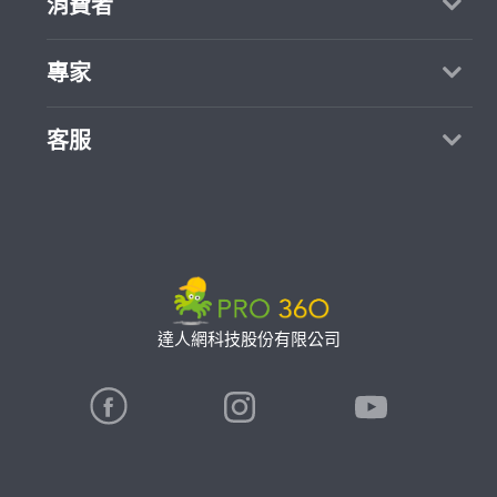
消費者
媒體報導
買服務
專家
部落格
如何找專家
加入我們
找案件
客服
熱門服務
合作提案
成為專家
所有服務
客服中心
聯絡我們
如何接案
價格行情
使用條款
專家指南
專業知識
隱私權政策
推廣服務
專家目錄
信任與保障
達人網科技股份有限公司
卓越專家
在地專家推薦
公告
特約專家
關鍵字搜尋
勞健保專區