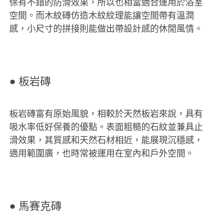
保有不錯的防滑效果，所以也相當適合運用於浴室
空間。而木紋磚仿造木紋紋理能讓空間帶有溫潤
感，小尺寸的拼接則能做出帶設計感的休閒風情。
● 板岩磚
板岩磚富有原始風貌，相較於天然板岩來說，具有
吸水率低好保養的優點。表面粗糙的石紋並兼具止
滑效果，其質感和天然石材相近，能展現沉穩感，
適用範圍廣，也時常被運用在室內和戶外空間。
● 馬賽克磚