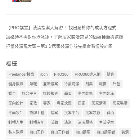
【PRO講堂】裝潢接案大解密！ 找出屬於你的成功方程式
讓磁磚不再對你冷冰冰，了解居家裝潢常見的磁磚種類與選擇
拒當裝潢冤大頭－第1次居家裝潢你該先學會看懂設計圖
標籤
Freelancer接案
ibon
PRO360
PRO360達人網
健身
健身教練
兼職
兼職接案
冷氣清潔
創業
報價
外包
媒合
媒合平台
媒體報導
學習
室內裝修
室內裝潢
室內設計
家教
專家
專家訣竅
居家
居家清潔
居家裝潢
平面設計
掛牌上櫃
接案
接案平台
接案訣竅
斜槓
斜槓人生
斜槓青年
活動
清潔
清潔服務
生活提案
私人教練
自由工作
自由工作者
自由接案
自由接案者
裝潢