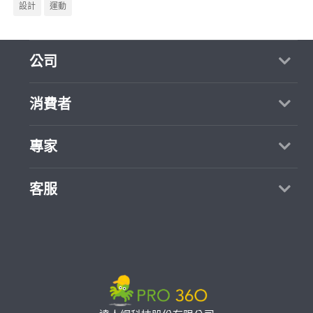
設計
運動
公司
關於我們
消費者
媒體報導
買服務
專家
部落格
如何找專家
加入我們
找案件
客服
熱門服務
合作提案
成為專家
所有服務
客服中心
聯絡我們
如何接案
價格行情
使用條款
專家指南
專業知識
隱私權政策
推廣服務
專家目錄
信任與保障