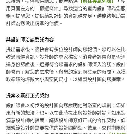
您接洽，提供報價給您；或者點選
【前往專家列表】
，使
用頁面左方的「篩選條件」尋找適合的室內設計師為您服
務。提醒您，提供給設計師的資訊越充足，越能夠幫助設
計師為您做出精準的估價。
與設計師洽談委託內容
提出需求後，很快會有多位設計師向您報價，您可以在比
較過報價資訊、設計師的專家檔案、消費者評價與是否通
過身份認證後，選擇符合您需求的設計師深入洽談。設計
師會再了解您的需求後，與您約定到府丈量的時間，以獲
取準確的坪數大小與空間尺寸，以繪製設計圖向您提案。
提案＆簽訂正式契約
設計師會以初步的設計圖向您說明他對浴室的規劃，您如
果有新的想法，也可以在此時提出與設計師討論，如果您
滿意設計師的提案，請與設計師簽訂正式的合作契約，詳
細規範設計師需要提供的設計圖類型、數量、交付期限與