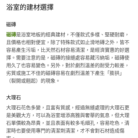
浴室的建材選擇
磁磚
磁磚
是浴室地板的經典建材，不僅款式多樣、堅硬耐磨，
且價格也相對便宜，除了特殊款式如止滑地磚之外，皆不
容易產生污垢，比天然石材容易清潔，是經濟實惠的好選
擇。需要注意的是，磁磚的接縫處容易藏污納垢，磁磚使
用久了也容易變色。另外，對於劇烈溫差的耐受力較差，
劣質或施工不佳的磁磚容易在劇烈溫差下產生「膨拱」
（裂開或翹起）的現象。
大理石
大理石花色多變，且富有質感，經過無縫處理的大理石更
是美觀大方，可以為浴室增添高雅與奢華的氣息，但大理
石單價較為昂貴，並且表面有較多毛細孔，容易吃色，清
潔時也要使用專門的清潔劑清潔，才不會對石材造成傷