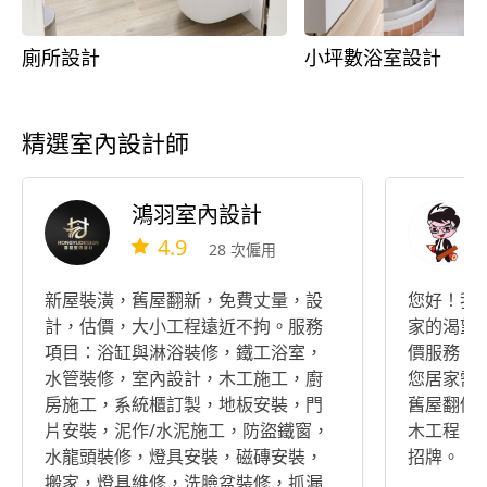
廁所設計
小坪數浴室設計
精選室內設計師
鴻羽室內設計
4.9
28 次僱用
新屋裝潢，舊屋翻新，免費丈量，設
您好！我
計，估價，大小工程遠近不拘。服務
家的渴望
項目：浴缸與淋浴裝修，鐵工浴室，
價服務。
水管裝修，室內設計，木工施工，廚
您居家需
房施工，系統櫃訂製，地板安裝，門
舊屋翻修
片安裝，泥作/水泥施工，防盜鐵窗，
木工程、
水龍頭裝修，燈具安裝，磁磚安裝，
招牌。
搬家，燈具維修，洗臉盆裝修，抓漏