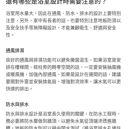
還有哪些是浴室設計時需要注意的？
浴室用水量大，因此在通風、防水、排水的設計上要特別
注意，另外，家中有長者的話，也要特別注意地板防滑以
及安全扶手等無障礙設計，才能兼顧衛生、舒適與安全
性。
通風排濕
良好的通風與排濕功能可以避免黴菌滋生，如果浴室是安
排在樓梯間、樑柱旁的畸零空間的話，一定要安裝抽風機
或暖風機，加強內部通風，如果是設計在邊間的話，建議
要開對外窗並安裝換氣扇，增強對流效率，讓水氣可以更
快速的排出。
防水與排水
防水與排水設計是浴室長久使用的關鍵，在防水工程時，
務必要將防水層做到牆頂，以避免水氣從頂端滲透進牆
體，地板的防水則可以藉由閉水測試（將浴室排水孔堵住