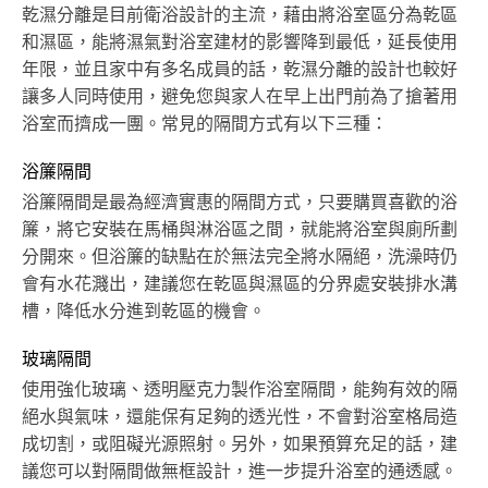
乾濕分離是目前衛浴設計的主流，藉由將浴室區分為乾區
和濕區，能將濕氣對浴室建材的影響降到最低，延長使用
年限，並且家中有多名成員的話，乾濕分離的設計也較好
讓多人同時使用，避免您與家人在早上出門前為了搶著用
浴室而擠成一團。常見的隔間方式有以下三種：
浴簾隔間
浴簾隔間是最為經濟實惠的隔間方式，只要購買喜歡的浴
簾，將它安裝在馬桶與淋浴區之間，就能將浴室與廁所劃
分開來。但浴簾的缺點在於無法完全將水隔絕，洗澡時仍
會有水花濺出，建議您在乾區與濕區的分界處安裝排水溝
槽，降低水分進到乾區的機會。
玻璃隔間
使用強化玻璃、透明壓克力製作浴室隔間，能夠有效的隔
絕水與氣味，還能保有足夠的透光性，不會對浴室格局造
成切割，或阻礙光源照射。另外，如果預算充足的話，建
議您可以對隔間做無框設計，進一步提升浴室的通透感。