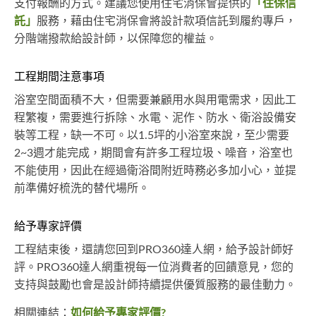
支付報酬的方式。建議您使用住宅消保會提供的
「住保信
託」
服務，藉由住宅消保會將設計款項信託到履約專戶，
分階端撥款給設計師，以保障您的權益。
工程期間注意事項
浴室空間面積不大，但需要兼顧用水與用電需求，因此工
程繁複，需要進行拆除、水電、泥作、防水、衛浴設備安
裝等工程，缺一不可。以1.5坪的小浴室來說，至少需要
2~3週才能完成，期間會有許多工程垃圾、噪音，浴室也
不能使用，因此在經過衛浴間附近時務必多加小心，並提
前準備好梳洗的替代場所。
給予專家評價
工程結束後，還請您回到PRO360達人網，給予設計師好
評。PRO360達人網重視每一位消費者的回饋意見，您的
支持與鼓勵也會是設計師持續提供優質服務的最佳動力。
相關連結：
如何給予專家評價?