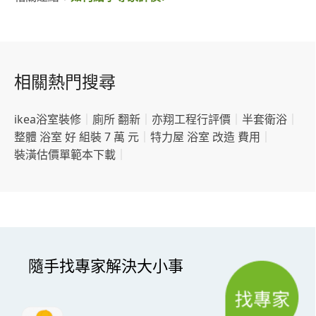
相關熱門搜尋
ikea浴室裝修
｜
廁所 翻新
｜
亦翔工程行評價
｜
半套衛浴
｜
整體 浴室 好 組裝 7 萬 元
｜
特力屋 浴室 改造 費用
｜
裝潢估價單範本下載
｜
隨手找專家解決大小事