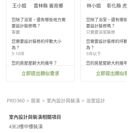
王小姐
雲林縣 崙背鄉
林小姐
彰化縣 虎尾
您除了浴室，還有哪些地方需
您除了浴室，還有哪些地
要設計裝修嗎？
要設計裝修嗎？
客廳
只需要浴室裝修
您需要設計裝修的坪數大小
您需要設計裝修的坪數大
為？
為？
5-10坪
5坪以下
您的房屋屋齡大約幾年？
您的房屋屋齡大約幾年？
10-20年（中古屋）
5-10年（新古屋）
立即提出類似需求
立即提出類似需
PRO360
>
居家
>
室內設計與裝潢
>
浴室設計
室內設計與裝潢相關項目
4米2樓中樓裝潢