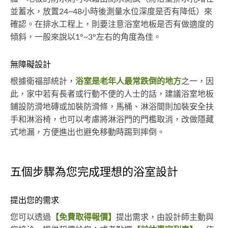
並蓄水，放置24~48小時後測量水位深度是否有降低）來
確認。在排水工程上，則要注意浴室地板是否有做適度的
傾斜，一般來說以1°~3°左右的角度為佳。
無障礙設計
根據衛福部統計，
浴室是老年人最常跌倒的地方
之一，因
此，家中若有長者或行動不便的人士的話，建議浴室地板
鋪設防滑地磚或加裝防滑條，馬桶、淋浴間則加裝安全扶
手和淋浴椅，也可以考慮將淋浴門的門檻取消，改做隱藏
式地漏，方便進出也避免移動時踢到摔倒。
五個步驟為您完成理想的浴室設計
提出您的需求
您可以透過
【免費取得報價】
提出需求，由設計師主動與