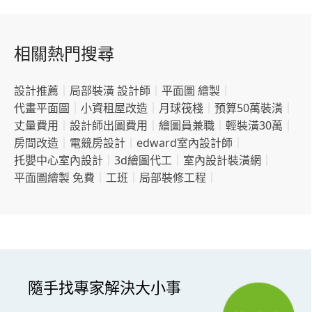
相關熱門搜尋
設計推薦
｜
局部裝潢 設計師
｜
平面圖 繪製
｜
代畫平面圖
｜
小資租屋改造
｜
月球筏棧
｜
預算50萬裝潢
｜
丈量費用
｜
設計師出圖費用
｜
繪圖員兼職
｜
輕裝潢30萬
｜
房間改造
｜
電競房設計
｜
edward室內設計師
｜
托嬰中心室內設計
｜
3d繪圖代工
｜
室內設計裝潢網
｜
平面圖繪製 免費
｜
工班
｜
局部裝修工程
｜
隨手找專家解決大小事