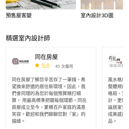
預售屋客變
室內設計3D圖
精選室內設計師
同在房屋
5.0
45 次僱用
同在房屋了解您辛苦存了一筆錢，希
風水格局
望換來舒適的居住新環境。因此，我
整體規劃
們會同理的為您於每個預算精打細
格局、室
算， 用最高標準把關每個環節。同在
計，更開
房屋成立至今，累積百戶家庭的滿意
論居家空
笑容。歡迎和我們聊聊您對『家』的
成美感與
描繪。
品。