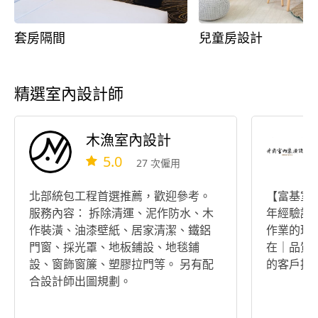
套房隔間
兒童房設計
精選室內設計師
木漁室內設計
5.0
27 次僱用
北部統包工程首選推薦，歡迎參考。
【富基室
服務內容： 拆除清運、泥作防水、木
年經驗認
作裝潢、油漆壁紙、居家清潔、鐵鋁
作業的理
門窗、採光罩、地板鋪設、地毯鋪
在｜品質
設、窗飾窗簾、塑膠拉門等。 另有配
的客戶提
合設計師出圖規劃。