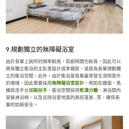
9.規劃獨立的無障礙浴室
由於長輩上廁所的頻率較高，如廁時間也較長，因此可以
將有獨立衛浴的主臥室設計成孝親房，或是為長輩規劃獨
立的衛浴空間，此外，由於衛浴是長輩最常發生滑倒意外
的場域，因此需要採用
無障礙浴室設計
，例如在牆面、馬
桶與洗手台
加裝扶手
、衛浴空間採用
乾濕分離
、淋浴間內
安裝淋浴椅，以及去除浴室地面的高低落差…等，確保長
輩的如廁安全。