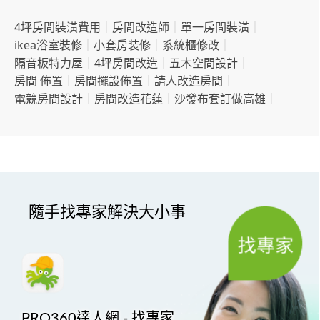
4坪房間裝潢費用
｜
房間改造師
｜
單一房間裝潢
｜
ikea浴室裝修
｜
小套房装修
｜
系統櫃修改
｜
隔音板特力屋
｜
4坪房間改造
｜
五木空間設計
｜
房間 佈置
｜
房間擺設佈置
｜
請人改造房間
｜
電競房間設計
｜
房間改造花蓮
｜
沙發布套訂做高雄
｜
隨手找專家解決大小事
PRO360達人網 - 找專家