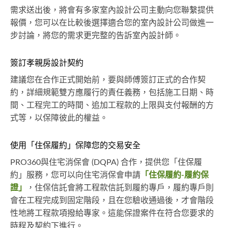
需求送出後，將會有多家室內設計公司主動向您聯繫提供
報價，您可以在比較後選擇適合您的室內設計公司做進一
步討論，將您的需求更完整的告訴室內設計師。
簽訂孝親房設計契約
建議您在合作正式開始前，要與師傅簽訂正式的合作契
約，詳細規範雙方應履行的責任義務，包括施工日期、時
間、工程完工的時間、追加工程款的上限與支付報酬的方
式等，以保障彼此的權益。
使用「住保履約」保障您的交易安全
PRO360與住宅消保會 (DQPA) 合作，提供您「住保履
約」服務，您可以向住宅消保會申請
「住保履約-履約保
證」
，住保信託會將工程款信託到履約專戶，履約專戶則
會在工程完成到固定階段，且在您驗收通過後，才會階段
性地將工程款項撥給專家。這能保證案件在符合您要求的
時程及契約下進行。