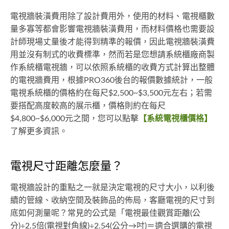
電視牆裝潢費用除了設計費用外，使用的材料、電視櫃數
量多寡等都會影響電視牆裝潢費用，而材料價格也需要設
計師現場丈量後才能得到精準的報價，因此電視牆裝潢費
用並沒有制式的收費標準，然而若是您想請系統櫃廠商製
作系統櫃電視牆，可以依照系統櫃的收費方式計算出整體
的電視牆費用，根據PRO360後台的報價數據統計，一般
電視系統櫃的價格約在每尺$2,500~$3,500元左右；若需
要搭配高度較高的展示櫃，價格則約在每尺
$4,800~$6,000元之間，您可以點擊
【系統電視櫃價格】
了解更多資訊。
電視尺寸距離怎麼量？
電視牆設計的重點之一就是決定電視的尺寸大小，以利後
續的管線、收納空間及裝飾品的佈局，客廳電視的尺寸到
底如何測量呢？常見的公式是「電視最佳觀賞距離(公
分)÷2.5倍(電視對角線)÷2.54(公分→吋)＝適合選購的電視