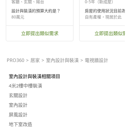
客廳、玄關、陽台
0-5年（新成屋）
設計與裝潢的預算大約是？
房屋的使用狀況目前為何
80萬元
自有產權，現居於此
立即提出類似需求
立即提出類似需
PRO360
>
居家
>
室內設計與裝潢
>
電視牆設計
室內設計與裝潢相關項目
4米2樓中樓裝潢
玄關設計
室內設計
屏風設計
地下室改造