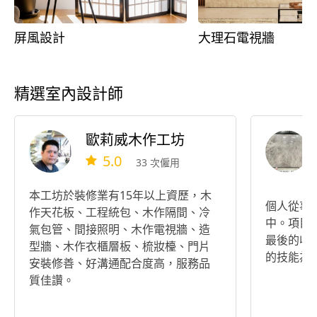
屏風設計
大理石電視牆
精選室內設計師
歐莉威木作工坊
5.0
33 次僱用
本工坊於裝修業有15年以上資歷，木
個人從事
作天花板、工程統包、木作隔間、冷
中。項目
氣包管、間接照明、木作電視牆、造
最後的收
型牆、木作衣櫃層板、梳妝檯、門片
的技能為
安裝修善、好溝通配合度高，服務品
質佳讚。