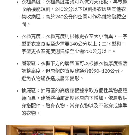
衣櫃高度：衣櫃高度建議可以做到天花板，再根據
收納機能規劃，240公分以下規劃掛衣區與其他衣
物收納區；高於240公分的空間可作為雜物儲藏空
間。
衣櫃寬度：衣櫃寬度則根據更衣室大小而異，一字
型更衣室寬度至少需要140公分以上；二字型與ㄇ
字型更衣室寬度則建議至少需200公分以上。
層架區：衣櫃下方的層架區可以根據衣物厚度靈活
調整高度，但層架的寬度建議介於90~120公分，
避免衣物過多造成層架變形。
抽屜區：抽屜區的高度應根據拿取方便性與物品種
類而異，建議將抽屜高度逐層向下增加，依層收納
穿搭配件、貼身衣物、常穿衣物以及不常穿或換季
的衣物。