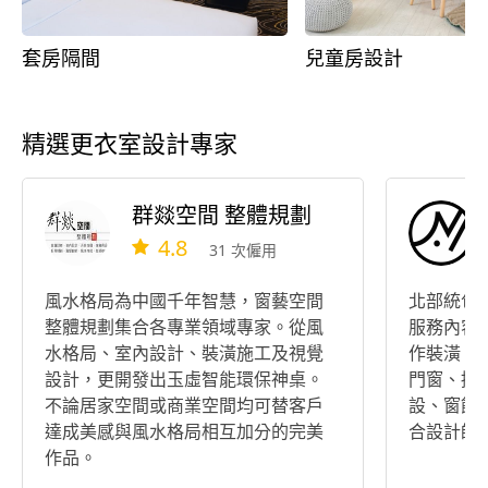
套房隔間
兒童房設計
精選更衣室設計專家
群燚空間 整體規劃
4.8
31 次僱用
風水格局為中國千年智慧，窗藝空間
北部統包
整體規劃集合各專業領域專家。從風
服務內容
水格局、室內設計、裝潢施工及視覺
作裝潢、
設計，更開發出玉虛智能環保神桌。
門窗、採
不論居家空間或商業空間均可替客戶
設、窗飾
達成美感與風水格局相互加分的完美
合設計師
作品。