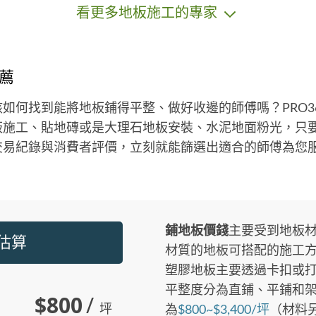
看更多地板施工的專家
薦
如何找到能將地板鋪得平整、做好收邊的師傅嗎？PRO3
板施工、貼地磚或是大理石地板安裝、水泥地面粉光，只
交易紀錄與消費者評價，立刻就能篩選出適合的師傅為您
鋪地板價錢
主要受到地板
格估算
材質的地板可搭配的施工
塑膠地板主要透過卡扣或
平整度分為直鋪、平鋪和架
$800
/
坪
為
$800~$3,400/坪
（材料