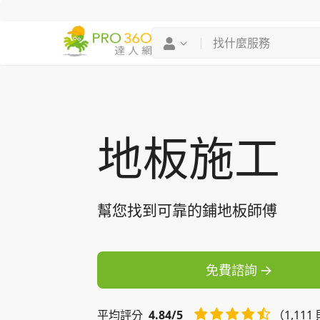
找專家
買服務
地板施工
幫您找到可靠的鋪地板師傅
免費諮詢
平均
評分
4.84/5
（1,11