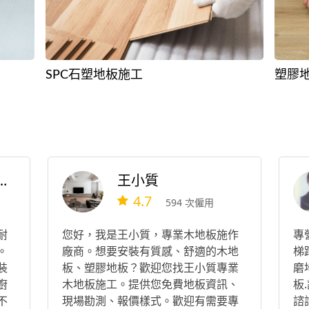
SPC石塑地板施工
塑膠
板壁紙室內裝璜統包工程
王小質
4.7
594 次僱用
耐
您好，我是王小質，專業木地板施作
專
。
廠商。想要安裝有質感、舒適的木地
梯
裝
板、塑膠地板？歡迎您找王小質專業
磨
廚
木地板施工。提供您免費地板資訊、
板
不
現場勘測、報價樣式。歡迎有需要專
諮