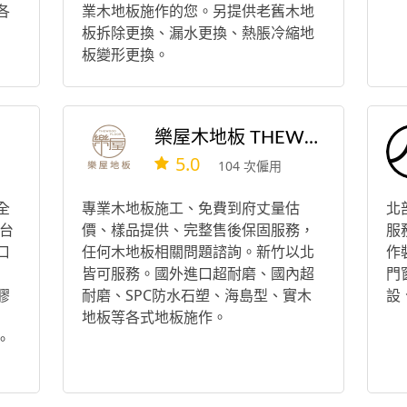
各
業木地板施作的您。另提供老舊木地
板拆除更換、漏水更換、熱脹冷縮地
板變形更換。
樂屋木地板 THEWOOD
5.0
104 次僱用
全
專業木地板施工、免費到府丈量估
北
台
價、樣品提供、完整售後保固服務，
服
口
任何木地板相關問題諮詢。新竹以北
作
皆可服務。國外進口超耐磨、國內超
門
膠
耐磨、SPC防水石塑、海島型、實木
設
地板等各式地板施作。
。