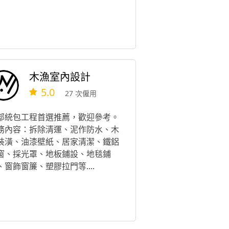
木漁室內設計
5.0
27 次僱用
部統包工程首選推薦，歡迎參考。
務內容：拆除清運、泥作防水、木
裝潢、油漆壁紙、居家清潔、鐵鋁
窗、採光罩、地板鋪設、地毯鋪
、窗飾窗簾、塑膠拉門等....