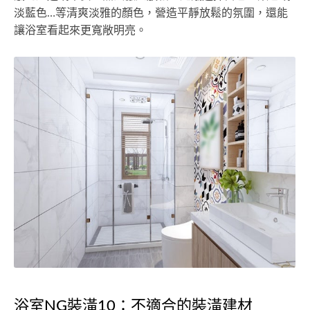
淡藍色…等清爽淡雅的顏色，營造平靜放鬆的氛圍，還能
讓浴室看起來更寬敞明亮。
浴室NG裝潢10：不適合的裝潢建材