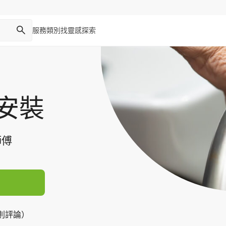
服務類別
找靈感
探索
安裝
師傅
2 則評論）