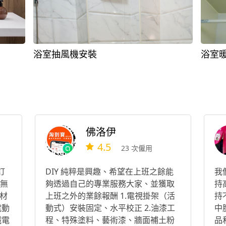
浴室抽風機安裝
浴室
佛洛伊
4.5
23 次僱用
訂
DIY 純粹是興趣、希望在上班之餘能
我
 無
夠透過自己的專業服務大家、並獲取
持
材
上班之外的業餘報酬 1.電視掛架（活
持
電動
動式）安裝固定、水平校正 2.油漆工
中
鐵電
程、特殊塗料、藝術漆、牆面補土粉
品