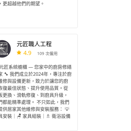
，更超越他們的期望。
元匠職人工程
4.9
109 次僱用
 元匠系統櫥櫃 — 您家中的廚房修繕
家 🔧 我們成立於2024年，專注於廚
維修與設備更新，致力於讓您的廚
恢復最佳狀態、提升使用品質。從
板更換、滑軌修復、到廚具升級，
們都能精準處理。 不只如此，我們
提供居家其他維修與安裝服務： 💡
具安裝｜🪑 家具組裝｜🚿 衛浴設備
整｜🔌 插座更換 一通電話，為您解
生活中的大小修繕煩惱。 選擇元