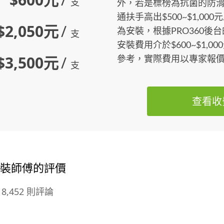
支
外，若是標榜為抗菌的防
通扶手高出$500~$1,0
$2,050元
/
為安裝，根據PRO360後
支
安裝費用介於$600~$1,
$3,500元
/
參考，實際費用以專家報
支
查看收
安裝師傅的評價
8,452 則評論