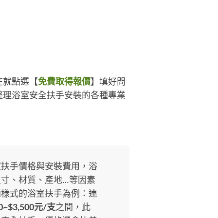
，等於選擇專業、細心與效率，讓
們成為您值得信賴的居家助手！
在就點選【
免費取得報價
】填好問
整理浴室安全扶手安裝的各種專業
室扶手價格與安裝費用，浴
寸、材質、產地…等因素
通樣式的浴室扶手為例：連
0~$3,500元/支
之間，此