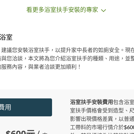
各式問題） - 門片安裝、新製作 - 各式
匠
看更多浴室扶手安裝的專家
裝修問題，提供意見與解決方案 - 燈
我
具安裝 - 窗簾安裝 - 各式問題提供解決
方案，歡迎詢問 - 浴室天花板施作 **
服務特色** ✓ 快速回應，不論工程大
浴室
小優先處理 ✓ 各式材料與傳統工藝結
合 ✓ 提供到府評估與報價 ✓ 價格透
，建議您安裝浴室扶手，以提升家中長者的如廁安全。現
明，無隱藏費用 **聯絡方式** 地址/
商與您洽談，本文將為您介紹浴室扶手的種類、用途，並
服務區域：高雄市/屏東市/台南市 ---
的服務內容，與業者洽談更加順利！
浴室扶手安裝費用
包含浴
裝費用
室扶手價格會受到造型、尺
影響出現價格差異，以普
工帶料的市場行情介於
$60
$600元
/