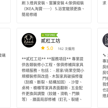
刷 3.燈具安裝、窗簾安裝 4.傢俱組裝
求
（IKEA,淘寶⋯⋯） 5.浴室龍頭更換、
簡易修繕
貳杠工坊
5.0
162 次僱用
玻璃

**貳杠工坊** **服務項目** 專業提
專
供各類裝修小工程、傢俱修補與家具
房
修繕服務，包括： - 居家/商業空間小
房
規模裝修與改造 - 木製家具破損修復
門
（刮痕、斷裂、結構加固） - 沙發、
我
桌椅、櫥櫃等家具表面翻新 - 五金配
也
件更換與調整（鉸鏈、滑軌、門鎖
燈
等） - 牆面局部修補（釘孔、裂縫、
調
油漆脫落） - 門片調整（卡、不順、
決