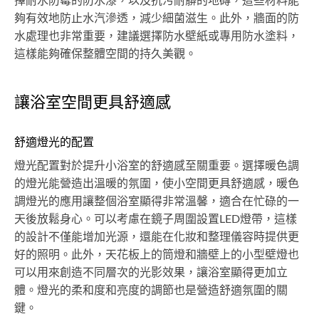
擇耐水防霉的防水漆，以及抗污耐髒的地磚，這些材料能
夠有效地防止水汽滲透，減少細菌滋生。此外，牆面的防
水處理也非常重要，建議選擇防水壁紙或專用防水塗料，
這樣能夠確保整體空間的持久美觀。
讓浴室空間更具舒適感
舒適燈光的配置
燈光配置對於提升小浴室的舒適感至關重要。選擇暖色調
的燈光能營造出溫暖的氛圍，使小空間更具舒適感，暖色
調燈光的應用讓整個浴室顯得非常溫馨，適合在忙碌的一
天後放鬆身心。可以考慮在鏡子周圍設置LED燈帶，這樣
的設計不僅能增加光源，還能在化妝和整理儀容時提供更
好的照明。此外，天花板上的筒燈和牆壁上的小型壁燈也
可以用來創造不同層次的光影效果，讓浴室顯得更加立
體。燈光的柔和度和亮度的調節也是營造舒適氛圍的關
鍵。