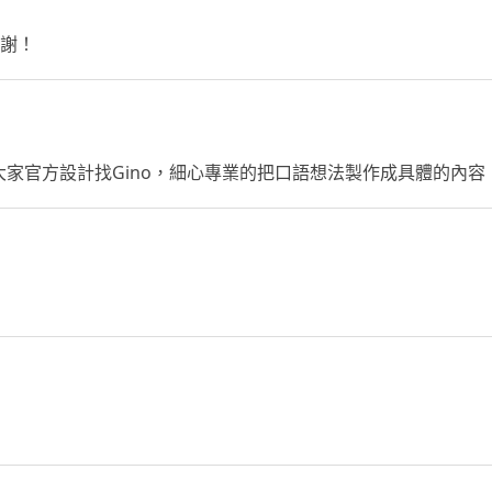
減脂經驗） 幫助過幾百位學員成功增
感謝！
肌減脂、建立吃了不復胖的正確營養
觀念！ * **冠軍級力量**：現役健力
運動員（個人 1RM 紀錄：深蹲 202.5
kg、臥推 122.5kg、硬舉 240kg），
榮獲宜蘭縣運健力項目（🥇*2、🥈*
家官方設計找Gino，細心專業的把口語想法製作成具體的內容
1）。 * **精準指導**：從基礎機械
式器材，到高階多關鍵複合運動（深
蹲、臥推、硬舉、肩推、臀推等多功
能運動）的完美動作優化。 #### 💈
男士理髮與精緻理容 傳統工藝與現代
美學的結合，為您量身打造極致門
面。 * **服務項目**：男士理髮（漸
層、油頭、寸頭）、女生長度修剪、
精緻修容、刮鬍子、修眉、頂級頭皮
舒壓 SPA。 #### 🚗 豪華油電休旅接
送 / 回頭車服務 讓您的每一次出行或
載運，都享有頭等艙般的安心與舒