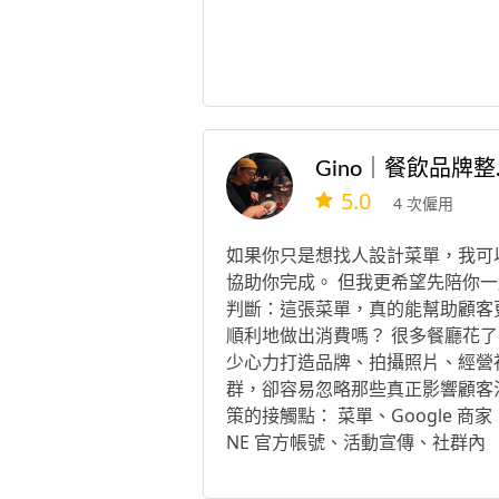
Gin
5.0
4 次僱用
如果你只是想找人設計菜單，我可
協助你完成。 但我更希望先陪你一
判斷：這張菜單，真的能幫助顧客
順利地做出消費嗎？ 很多餐廳花了
少心力打造品牌、拍攝照片、經營
群，卻容易忽略那些真正影響顧客
策的接觸點： 菜單、Google 商家、
NE 官方帳號、活動宣傳、社群內
容…… 看似各自獨立，其實都在影
顧客： ✔ 願不願意走進店裡 ✔ 願