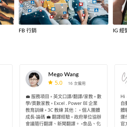
FB 行銷
IG 經
家
Mego Wang
5.0
16 次僱用
💼 服務項目 ▫️ 英文口譯/翻譯/家教 ▫️ 數
H
學/奧數家教 ▫️ Excel . Power BI 企業
自
教育訓練 ▫️ 3C 教練 其他： ▫️ 個人團體
體
成長-論碼 💼 翻譯經驗 ▫️ 政府單位協辦
運
會議隨行翻譯、新聞翻譯。 ▫️食品、化
官