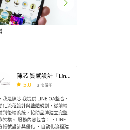
營
Instagram小編
陳芯 質感設計「Line官方網站代操」
5.0
3 次僱用
i，我是陳芯 我提供 LINE OA整合、
動化流程設計與整體規劃，從前端
驗到後端系統，協助品牌建立完整
作架構。 服務內容包含： ・LINE
方帳號設計與優化 ・自動化流程建