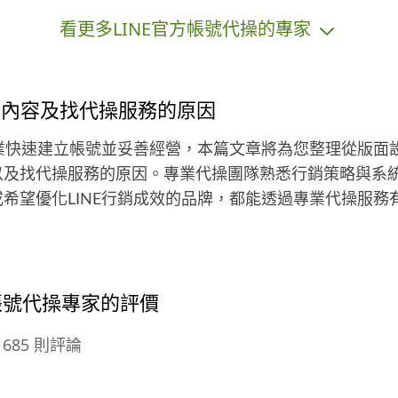
專業服務。 #### 🏊‍♂️ 游泳教學與水域
作
看更多LINE官方帳號代操的專家
安全（20年水域資歷） 不只教你游得
定
動，更教你運用科學化核心動力鏈，
況
游得比別人更省力、更具爆發力！ * *
*專業證照**：中華民國高階 B 級游
更
操內容及找代操服務的原因
泳教練證 🪪、體育署合格救生員、紅
題
十字會救生員、海軍爆破協會救生
動
企業快速建立帳號並妥善經營，本篇文章將為您整理從版面
員、紅十字會 CPR+AED 急救員。 國
些
以及找代操服務的原因。專業代操團隊熟悉行銷策略與系
際加分項：持有 TOEIC 多益國際英文
到
希望優化LINE行銷成效的品牌，都能透過專業代操服務
認證，具備基礎外語溝通能力，歡迎
重
雙語學校、國際學校學員或外籍人士
設
預約客製化特訓 * **實戰戰績**：榮
而
獲宜蘭縣運、國慶盃游泳賽事——前
｜
三名獎牌數個（🥇*2、🥈*1、🥉*
企劃
官方帳號代操專家的評價
4）。 * **教學項目**：自由式、蛙
NE
式、蝶式、仰式、側泳、漂浮動作、
餐飲
685 則評論
水上自救。 * **招生對象**：3歲
（含）至80歲，歡迎踴躍揪團報名！
，
#### 🏋️ 健身指導與肌力體能（百人