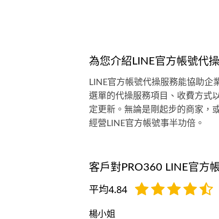
意消費 ✔ 願不願意再次回來 🔍 合
前，我會先了解你的餐廳： • 品牌
位 • 商圈特性 • 目標客群 • 經營現
再一起判斷現階段最值得優化的地
方，而不是一開始就急著推薦你做
為您介紹LINE官方帳號代
多行銷。 因為每一間餐廳遇到的問
都不一樣， 有些需要重新整理菜單
LINE官方帳號代操服務能協助
線，有些需要改善品牌資訊，也有
選單的代操服務項目、收費方式
需要整合活動企劃與數位門面。 找
定更新。無論是剛起步的商家，或
真正的問題，比急著做更多事情更
經營LINE官方帳號事半功倍。
要， 確認方向後，我也會協助整合
計與執行資源，讓想法真正落地，
不只是停留在建議上。 ｜提供服務
• 菜單優化與設計整合 • 餐飲活動
客戶對PRO360 LINE
與宣傳設計 • Google 商家優化 • LI
官方帳號建置 • 短影音內容規劃 • 
平均4.84
品牌整合 我相信，好的設計只是結
果；正確的策略與清楚的品牌方向
楊小姐