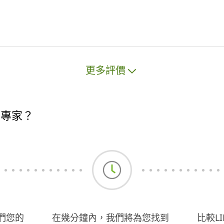
適。 * **高規格配備**：使用 **Toy
ota Corolla Cross Hybrid 豪華油電
休旅**，車內配備**安麗車用空氣清
淨機**，確保車內空氣極致乾淨、抗
敏無異味。 * **大空間載運**：後座
座椅全倒可提供高達 **150 x 100 x 1
更多評價
00 cm** 的平整置物空間。 * **業務
範圍**：提供商務包車接送、外縣市
回頭車、機場接駁、跨縣市微搬家、
精緻中大型物品運送。 外語友善商務
操專家？
接送：具備 TOEIC 多益國際英文認
證，可提供基礎英語應對，讓外籍商
務人士、國際旅客乘車溝通無障礙，
商務包車、機場接駁更安心。 ####
🏀 籃球基礎教學 * **教學項目**：運
球基本功、精準投籃姿勢、傳球視
野、發球技巧、三分球彈道強化。 * *
*💡 服務範圍**：宜蘭縣全區 * **🤝
們您的
在幾分鐘內，我們將為您找到
比較L
聯絡預約**：歡迎隨時私訊洽詢，讓