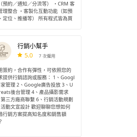
（預約／通知／分流等） ・CRM 客
管理整合 ・客製化互動功能（如預
、定位、推播等） 所有程式皆為買
制，無需月費/維護費等 每個專案會
需求客製評估， 會在了解需求後提
適合的建議與報價。 您若主動聯繫
行銷小幫手
請報價時，「請先訊息告知公司行
5.0
」，若無公司名稱、無法回覆。 若
7 次僱用
助人、療癒相關領域，可於聯繫時
明，我會優先協助安排。 如果您希
用簽約，合作有彈性，可依照您的
找到一位 快速理解，為你節省溝通
求提供行銷諮詢或服務： 1、Googl
間 又能同時兼顧技術、設計與整體
商家管理 2、Google廣告投放 3、U
劃的設計師，歡迎與陳芯聯繫。 陳
ereats後台管理 4、產品攝影需求
計 chenxinstudio
、第三方廠商聯繫 6、行銷活動規劃
、活動文宣設計 歡迎聊聊您想如何
過行銷方案提高知名度和銷售額
？