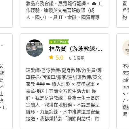
妝品商務會議、展覽隨行翻譯。 💼 工
置
作經驗 ▫️ 連鎖英文補習班教師（成
戶
人、國小） ▫️ 具 IT、金融、國貿等專
約
案工作經驗。 ▫️ AI 解決方案 及Tablea
斷
u、Power BI 大數據視覺化。 ▫️ 服務
依
客戶跨政府軍方單位、製造業、知名
供
o｜餐飲品牌整合・菜單設計
電信、 超商，以及公共運輸產業。 🏫
邀
林岳賢（游泳教練/健身教練/理髮師/專車接駁司機/英文家教
教育背景 ▫️畢業於 University of Victo
號
5.0
8 次僱用
ria 經濟學 (碩士) & 數學 (學士)。 ▫️14
是
歲前往美國、加拿大留學，持有加拿
說
以
不
理髮師/游泳教練/健身教練/救生員/專
大 & 台灣雙國籍。 ▫️多益金色證書 TO
望
起
需
車接送/回頭車/搬家/駕訓班教練/英文
EIC 940 分 ▫️ITS Python國際認證 ▫️微
時
更
e
家教 ### 👑 職人理髮 ✕ 雙棲冠軍 ✕
軟 PL-300: Microsoft Power BI 資料
規
不
b
豪華接送｜宜蘭全方位生活大師 你
分析師 ▫️ISO 27001：2022資訊安全管
芯設
社
5
好，我是岳賢教練！身為土生土長的
理系統主導稽核員
決
7
宜蘭人，深耕在地服務。不論是髮型
LI
透
雕琢、力量鍛鍊、水中推進還是安全
呢
接送，我都秉持對「細節與結構」的
響
極致職人精神，為您提供最高規格的
不願