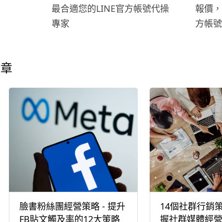
最懂宜蘭、最懂細節的岳賢教練為您
最合適您的LINE官方帳號代操
報價，
服務！ ### ✨
專家
方帳號
文章
臉書粉絲團經營策略 - 提升
14個社群行銷
FB貼文觸及率的12大策略
握社群媒體經