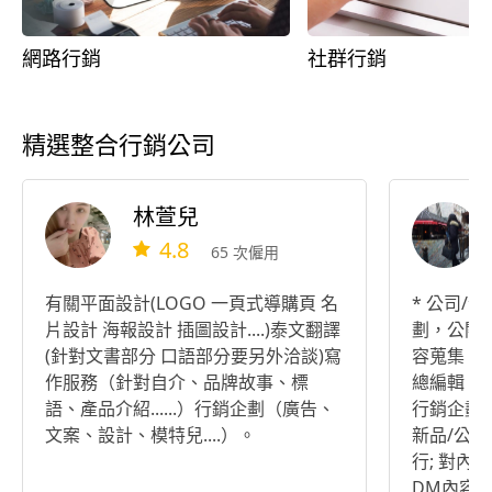
網路行銷
社群行銷
精選整合行銷公司
林萱兒
4.8
65 次僱用
有關平面設計(LOGO 一頁式導購頁 名
* 公司/
片設計 海報設計 插圖設計....)泰文翻譯
劃，公關
(針對文書部分 口語部分要另外洽談)寫
容蒐集，
作服務（針對自介、品牌故事、標
總編輯。
語、產品介紹......）行銷企劃（廣告、
行銷企劃,
文案、設計、模特兒....）。
新品/公
行; 對內(
DM內容