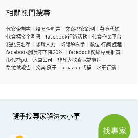
相關熱門搜尋
代寫企劃書
｜
撰寫企劃書
｜
文案撰寫範例
｜
募資代操
｜
代寫標案企劃書
｜
facebook行銷活動
｜
代寫作業平台
｜
花錢買名單
｜
求職人力
｜
新聞稿寫手
｜
數位 行銷 課程
｜
facebook觸及率下降2024
｜
facebook粉絲專頁推廣
｜
fb代操ptt
｜
水軍公司
｜
非凡大探索採訪費用
｜
幫忙做報告
｜
文案 例子
｜
amazon 代操
｜
水軍行銷
｜
隨手找專家解決大小事