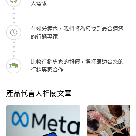
人需求
港、韓國
區學生。
音樂劇演
及音樂檢
在幾分鐘內，我們將為您找到最合適您
法、義等
的行銷專家
學內容包
演唱、鋼
欣賞、合
比較行銷專家的報價，選擇最適合您的
學生程度
行銷專家合作
能力、音
協助多位
音樂班升
演出成果發表。 近期
產品代言人相關文章
歷： •藝陞傳愛音樂會 擔任女高音獨唱
•與古典
內樂音樂
樂會《Cel
唱 •桃園
女高音/女