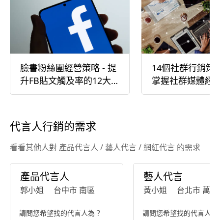
藝術音樂
卜。勒的
演出 •雙十國慶典禮於總統府前演出 N
SO的朋友
多芬：《合唱
臉書粉絲團經營策略 - 提
14個社群行銷策
九號交響曲
升FB貼文觸及率的12大
掌握社群媒體經
樂季－T
勒：降E大調 第八號交響曲 
策略
樂廳演出 國際古典暨傳統音樂獎 聲樂
大賽 銅獎
代言人行銷的需求
名 全國學
國際音樂比
看看其他人對 產品代言人 / 藝人代言 / 網紅代言 的需求
次前三名 📍想進一步了解，請隨時聯
繫！期待
⚠️惡意
產品代言人
藝人代言
保留法律
郭小姐
台中市 南區
黃小姐
台北市 萬華
誤導！保持
請問您希望找的代言人為？
請問您希望找的代言人為