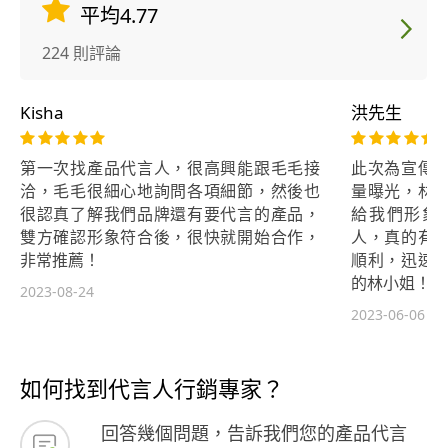
意合作夥伴，一起實現您的目標。 現
江中學音
平均4.77
在就聯繫我們，讓我們了解您的需
外音樂會
求，我們將為您提供度身定制的解決
曾隨室內
224 則評論
方案。與米果子美學創意有限公司合
樂節總決
作，讓您的創意想法變為現實。
亦曾隨合
Kisha
洪先生
年亦持續
樂活動，
第一次找產品代言人，很高興能跟毛毛接
此次為宣傳
音樂會等
洽，毛毛很細心地詢問各項細節，然後也
量曝光，林
驗。 •
很認真了解我們品牌還有要代言的產品，
給我們形象
曾任《聲
雙方確認形象符合後，很快就開始合作，
人，真的有
執行製作
非常推薦！
順利，迅速
行政統籌
的林小姐！
出相關行
2023-08-24
2023-06-06
程及演出
藝術行政
育大學教
小擔任實
如何找到代言人行銷專家？
班級教學
回答幾個問題，告訴我們您的產品代言
蓋幼兒至