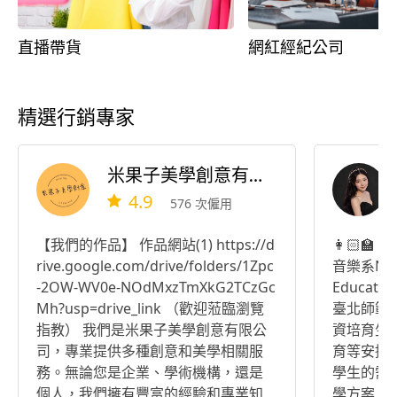
直播帶貨
網紅經紀公司
精選行銷專家
米果子美學創意有限公司
4.9
576 次僱用
【我們的作品】 作品網站(1) https://d
👩🏻‍
rive.google.com/drive/folders/1Zpc
音樂系Nation
-2OW-WV0e-NOdMxzTmXkG2TCzGc
Educa
Mh?usp=drive_link （歡迎蒞臨瀏覽
臺北師範
指教） 我們是米果子美學創意有限公
資培育生
司，專業提供多種創意和美學相關服
育等安排
務。無論您是企業、學術機構，還是
學生的需
個人，我們擁有豐富的經驗和專業知
學方案。 提供課程 •古典聲樂｜流行歌