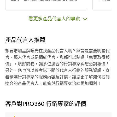
識，能夠為您提供全方位的支持。 我
唱 •鋼琴
們的服務包括： ＊平面設計：我們的
理 •個人
設計師能夠創建令人印象深刻的品牌
學（雙北
看更多產品代言人的專家
形象，海報、名片和網站設計，以提
北配合教室）或
升您的視覺形象。 ＊文字創作：我們
（婚禮、尾
的文字創作者精通故事講述和內容創
目風格可
產品代言人推薦
作，能夠為您製作引人入勝的內容，
經典、清
包括網站內容、社交媒體帖子等。 ＊
灣民謠等） 鄭景庭老師 聲樂演
想要增加品牌曝光在找產品代言人嗎？無論是需要明星代
影視創作：透過影視，您可以更生動
琴教學｜
言、藝人代言或是網紅代言，您都可以點選「免費取得報
地傳達信息。我們的專業團隊能夠製
流行歌唱・音樂劇
價」，填好問卷，讓多位適合的行銷專家與您洽談報價！
作高質量的視頻內容，包括廣告、宣
北教育大
另外，您也可以參考以下關於代言人行銷的服務資訊，查
傳片和社交媒體視頻。 ＊翻譯寫作：
傳統音樂
看精選行銷專家的服務內容及評價，讓您更了解如何找到
隨著全球化的趨勢，翻譯寫作變得越
太盃國際
適合的產品代言人，能夠與行銷專家洽談更加順利！
來越重要。我們的翻譯寫作專家能夠
膩音色與
幫助您擴展國際市場，將內容轉化為
取：清華
多種語言。 無論您的項目規模有多
臺北市立
客戶對PRO360 行銷專家的評價
大，我們都致力於提供高質量、創意
等校音樂
豐富的解決方案。讓我們成為您的創
市立復興