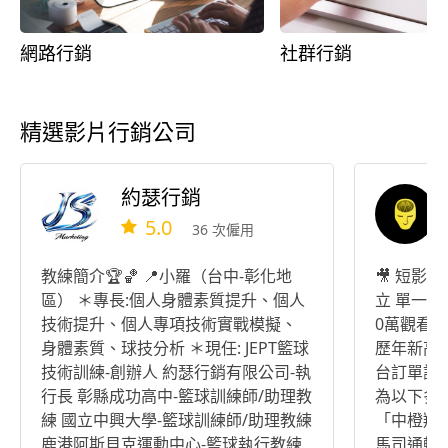
網路行銷
社群行銷
精選影片行銷公司
約瑟行銷
5.0
36 次僱用
教練簡介🏆🏀 📍小羅（台中-彰化地
🎥 短影
區） ＊專長:個人身體素質提升、個人
立 單一客戶6個月短影音累積超過2,70
技術提升、個人專項技術實戰模擬、
0萬觀看次數 單一客戶單月營
身體素質、球技分析 ＊現任: JEPT籃球
歷年新高 單一品牌3個月創下 200+ 後
技術訓練-創辦人 約瑟行銷有限公司-執
台訂單詢問、
行長 彰縣成功高中-籃球訓練師/助理教
為以下多
練 國立中興大學-籃球訓練師/助理教練
「中橙翔哥
鹿港阿斯貝克運動中心-籃球執行教練
馬司通輪