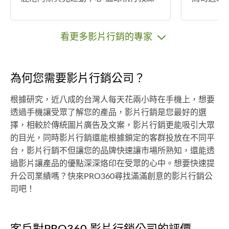
＊教學經歷/證照 中正國小籃球社團-教
車包膜」-
練 上安國小籃球社團-教練 Family spo
音企業品牌
rt營隊-教練 中華民國C級籃球-教練證
看更多影片行銷的專家
美國NSTNCT-培訓訓練師 美國AFAAW
T重量訓練-教練 UBA明道大學男子籃
球隊-隊長 亞洲大學男子公開二級-訓練
為何您需要影片行銷公司？
師 ISCA國際運動協會籃球-教練證 中華
民國籃球訓練師LV1-訓練師 中華民國
根據研究，近八成的台灣人每天花兩小時在手機上，想要
籃球訓練師LV2-助理教練 員林彰南國
透過手機讓受眾了解您的產品，影片行銷是您最好的選
民運動中心-籃球執行教練 JM-jump m
擇，相較於傳統圖片廣告及文案，影片行銷更能吸引大眾
ore籃球訓練營-助理教練 NSTNCT X JE
的目光，同時影片行銷還能根據鎖定的客群投放在不同平
PT青少年籃球訓練營(台中)-助理教練
台，影片行銷不但讓您的品牌快速讓市場所熟知，還能透
＊比賽經歷/證照 大專籃球聯賽公開男
過影片讓產品的優點深深烙印在受眾的心中。想要快速提
子組-明道大學 2022彰化縣FIBA三對三
升公司業績嗎？快來PRO360尋找滿滿創意的影片行銷公
男子組-第四名 2023紐崔萊三對三社會
司吧！
男子組-第三名 📍胡崇璽Jason（台
中） ＊專長: ＊現任： 忠明國高中社
團教練 忠明高中男籃球隊教練 Hushz