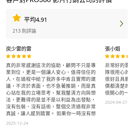
客戶對PRO360 影片行銷公司的評價
Training 籃球技術訓練師 ＊教學經歷/
證照 Hoopenger培訓訓練師 屏山國小
課後社團教練 中華民國籃球協會C級籃
平均4.91
球教練 中華民國籃球協會C級籃球裁判
ISCA國際運動教練協會C級籃球教練 K
213 則評論
aohsiung Waves社會女子籃球隊助教
中華民國體育健康與運動休閒協會籃
炭少雷的雷
張小姐
球專項L1 肌力體能與技術訓練師 ＊比
賽經歷 高雄大學聯盟賽-冠軍 富邦人壽
真的非常感謝這次的協助，顧問不只是專
非常好的影
勇士系際冠軍盃-亞軍 浙台青年三人制
業到位，更是一個讓人安心、值得信任的
隊很用心的
籃球邀請賽-冠軍 富邦人壽勇士系際冠
人，在過程中給了我許多中肯且實際的建
很好且具體
軍盃高屏區-冠軍 UBA大專籃球聯賽一
議，不流於表面，也不急著推銷，而是真
價都清楚的
般男子組-高雄大學
心站在我的立場思考，幫我釐清方向與想
很開心的一次
法，更難得的是並不是以利益為出發點，
2024-04-27
沒有包裝、沒有話術，整個交流過程非常
真誠，讓人感到踏實。 如果你一時沒有想
法，他會給你寶貴的建議並指引方向。 如
2025-12-24
果你很有想法，更應該找他，他會協助你
找到正確且可行的方法。 他不只是提供服