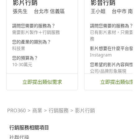
影片行銷
影音行銷
張先生
台北市 信義區
王小姐
台中市 南區
請問您需要的服務為？
請問您需要的服務為？
需要影片製作＋行銷服務
已有影片素材，只需要行
務
您的產業的類別為？
科技業
影片想要在什麼平台發佈
Instagram
您的預算為？
10-30萬元
您希望的影片內容與性質
公司/品牌形象展現
立即提出類似需求
立即提出類似需
PRO360
>
商業
>
行銷服務
>
影片行銷
行銷服務相關項目
社群代操