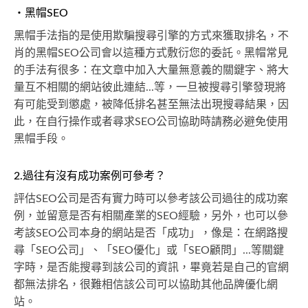
・黑帽SEO
黑帽手法指的是使用欺騙搜尋引擎的方式來獲取排名，不
肖的黑帽SEO公司會以這種方式敷衍您的委託。黑帽常見
的手法有很多：在文章中加入大量無意義的關鍵字、將大
量互不相關的網站彼此連結...等，一旦被搜尋引擎發現將
有可能受到懲處，被降低排名甚至無法出現搜尋結果，因
此，在自行操作或者尋求SEO公司協助時請務必避免使用
黑帽手段。
2.過往有沒有成功案例可參考？
評估SEO公司是否有實力時可以參考該公司過往的成功案
例，並留意是否有相關產業的SEO經驗，另外，也可以參
考該SEO公司本身的網站是否「成功」，像是：在網路搜
尋「SEO公司」、「SEO優化」或「SEO顧問」...等關鍵
字時，是否能搜尋到該公司的資訊，畢竟若是自己的官網
都無法排名，很難相信該公司可以協助其他品牌優化網
站。