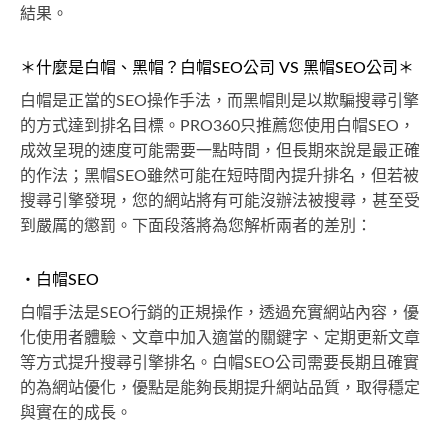
結果。
＊什麼是白帽、黑帽？白帽SEO公司 VS 黑帽SEO公司＊
白帽是正當的SEO操作手法，而黑帽則是以欺騙搜尋引擎
的方式達到排名目標。PRO360只推薦您使用白帽SEO，
成效呈現的速度可能需要一點時間，但長期來說是最正確
的作法；黑帽SEO雖然可能在短時間內提升排名，但若被
搜尋引擎發現，您的網站將有可能沒辦法被搜尋，甚至受
到嚴厲的懲罰。下面段落將為您解析兩者的差別：
・白帽SEO
白帽手法是SEO行銷的正規操作，透過充實網站內容，優
化使用者體驗、文章中加入適當的關鍵字、定期更新文章
等方式提升搜尋引擎排名。白帽SEO公司需要長期且確實
的為網站優化，優點是能夠長期提升網站品質，取得穩定
與實在的成長。