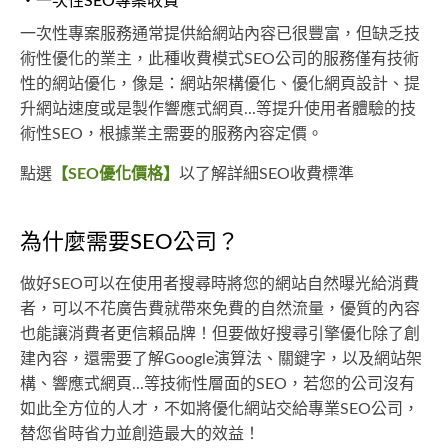
・一次性SEO專案收費
一次性專案服務通常提供給網站內容已很豐富，但缺乏技
術性優化的業主，此種收費模式SEO公司的服務僅有技術
性的網站優化，像是：網站架構優化、優化網頁設計、提
升網站速度或是製作響應式網頁...等提升使用者體驗的技
術性SEO，根據業主需要的服務內容定價。
點選
【SEO優化價格】
以了解詳細SEO收費標準
為什麼需要SEO公司？
做好SEO可以在使用者搜尋時將您的網站自然曝光給消費
者，可以不花廣告費就帶來免費的自然流量，優質的內容
也能讓消費者更信賴品牌！但要做好搜尋引擎優化除了創
建內容，還需要了解Google演算法、關鍵字，以及網站架
構、響應式網頁...等技術性層面的SEO，若您的公司沒有
如此全方位的人才，不如將優化網站交給專業SEO公司，
替您省時省力並創造最大的效益！