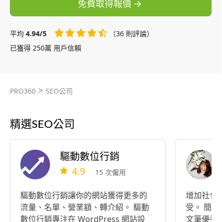
免費取得報價
平均
4.94/5
（36 則評論）
已獲得 250萬 用戶信賴
>
PRO360
SEO公司
精選SEO公司
驅動數位行銷
4.9
15 次僱用
驅動數位行銷讓你的網站獲得更多的
增加社會
流量、名單、營業額、轉介紹。 驅動
受。 簡介：中文系升大四生，僑生，
數位行銷專注在 WordPress 網站設
文筆優秀