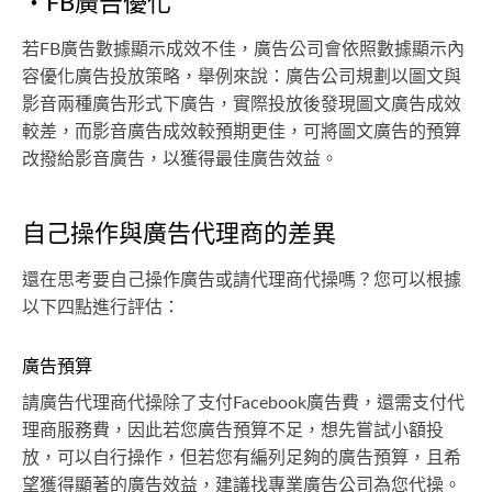
・FB廣告優化
若FB廣告數據顯示成效不佳，廣告公司會依照數據顯示內
容優化廣告投放策略，舉例來說：廣告公司規劃以圖文與
影音兩種廣告形式下廣告，實際投放後發現圖文廣告成效
較差，而影音廣告成效較預期更佳，可將圖文廣告的預算
改撥給影音廣告，以獲得最佳廣告效益。
自己操作與廣告代理商的差異
還在思考要自己操作廣告或請代理商代操嗎？您可以根據
以下四點進行評估：
廣告預算
請廣告代理商代操除了支付Facebook廣告費，還需支付代
理商服務費，因此若您廣告預算不足，想先嘗試小額投
放，可以自行操作，但若您有編列足夠的廣告預算，且希
望獲得顯著的廣告效益，建議找專業廣告公司為您代操。