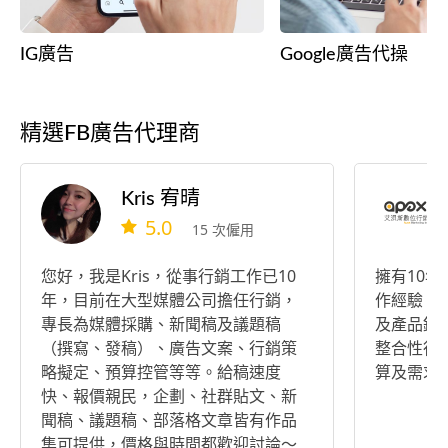
IG廣告
Google廣告代操
精選FB廣告代理商
Kris 宥晴
5.0
15 次僱用
您好，我是Kris，從事行銷工作已10
擁有10
年，目前在大型媒體公司擔任行銷，
作經驗，
專長為媒體採購、新聞稿及議題稿
及產品銷
（撰寫、發稿）、廣告文案、行銷策
整合性行
略擬定、預算控管等等。給稿速度
算及需求
快、報價親民，企劃、社群貼文、新
聞稿、議題稿、部落格文章皆有作品
集可提供，價格與時間都歡迎討論～