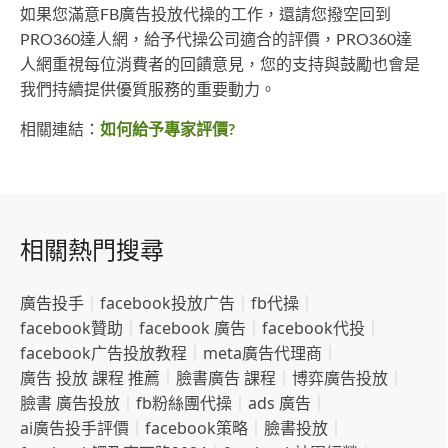
如果您滿意FB廣告投放代操的工作，還請您撥空回到
PRO360達人網，給予代操公司適合的評價，PRO360達
人網重視每位消費者的回饋意見，您的支持與鼓勵也會是
我們持續提供優質服務的重要動力。
相關連結：
如何給予專家評價?
相關熱門搜尋
廣告投手
｜
facebook投放广告
｜
fb代操
｜
facebook贊助
｜
facebook 廣告
｜
facebook代投
｜
facebook广告投放教程
｜
meta廣告代理商
｜
廣告 投放 課程 推薦
｜
臉書廣告 課程
｜
博弈廣告投放
｜
臉書 廣告投放
｜
fb粉絲團代操
｜
ads 廣告
｜
ai廣告投手評價
｜
facebook策略
｜
臉書投放
｜