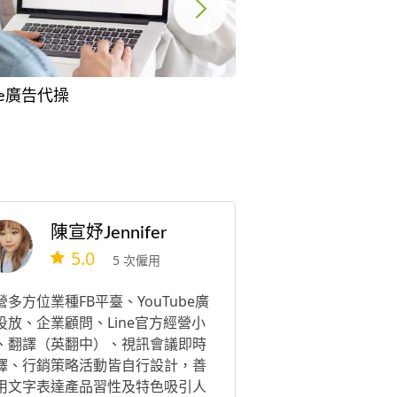
gle廣告代操
關鍵字廣告
陳宣妤Jennifer
5.0
5 次僱用
營多方位業種FB平臺、YouTube廣
投放、企業顧問、Line官方經營小
、翻譯（英翻中）、視訊會議即時
譯、行銷策略活動皆自行設計，善
用文字表達產品習性及特色吸引人