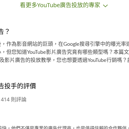
看更多YouTube廣告投放的專家
響
獨
過
體
告？
報價
gle收購後，作為影音網站的巨頭，在Google搜尋引擎中的
但您知道YouTube影片廣告究竟有哪些類型嗎？本篇文章
，以及影片廣告的投放教學，您也想要透過YouTube行銷嗎
e廣告投手的評價
414 則評論
常愉快，他們不僅是專業的廣告代理商，也是值得信賴的合作夥伴。