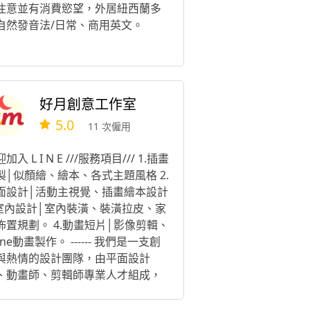
注意並有消費慾望，外居紐西蘭多
自然發音法/日常、商用英文。
好月創意工作室
5.0
11 次僱用
加入 L I N E ///服務項目/// 1.插畫
製│似顏繪、繪本、各式主題風格 2.
面設計│活動主視覺、插畫繪本設計
.室內設計│室內裝潢、裝潢拉皮、家
佈置規劃。 4.動畫短片│影像剪輯、
ine動畫製作。 ------ 我們是一支創
與熱情的設計團隊，由平面設計
、動畫師、剪輯師專業人才組成，
注於主視覺設計、動畫製作與平面
作。 我們致力於將想法轉化為有影