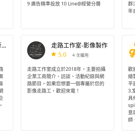
9 廣告精準投放 10 Line@經營分層
群
年
行銷·客 你的創業行銷夥伴
走路工作室-影像製作
5.0
4 次僱用
路
走路工作室成立於2018年，主要拍攝
歡迎
案
企業工商簡介、訪談、活動紀錄與網
繪
操
路節目，如果您想要一個專屬於您的
平
網
影像走路工，歡迎來電！
3
企
具
，
sp
意
師
專
創