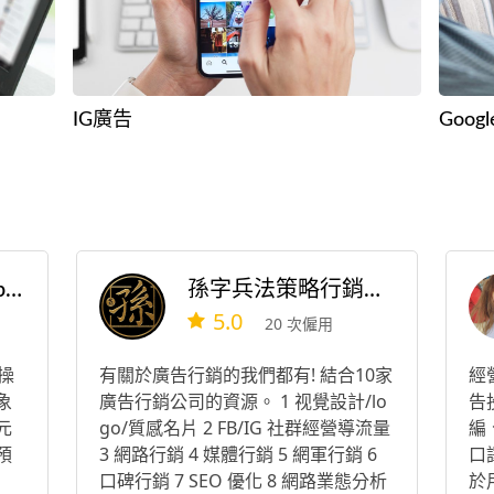
IG廣告
Goo
艾浿斯數位行銷 Apex Marketing
孫字兵法策略行銷有限公司
5.0
20 次僱用
操
有關於廣告行銷的我們都有! 結合10家
經
象
廣告行銷公司的資源。 1 视覺設計/lo
告
元
go/質感名片 2 FB/IG 社群經營導流量
編
預
3 網路行銷 4 媒體行銷 5 網軍行銷 6
口
口碑行銷 7 SEO 優化 8 網路業態分析
於