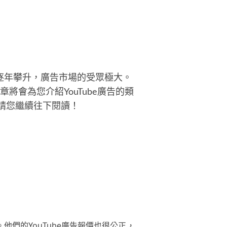
力的視覺作品，為活動與專案打造
特且吸引人的設計。 ------ 歡迎參考
往作品，任何想法歡迎加入通訊軟
，我們可以進一步討論與更詳細的
。 歡迎加入 L I N E
曝光率逐年攀升，廣告市場的受眾極大。
將會為您介紹YouTube廣告的類
？請您繼續往下閱讀！
他們的YouTube廣告報價也很公正，