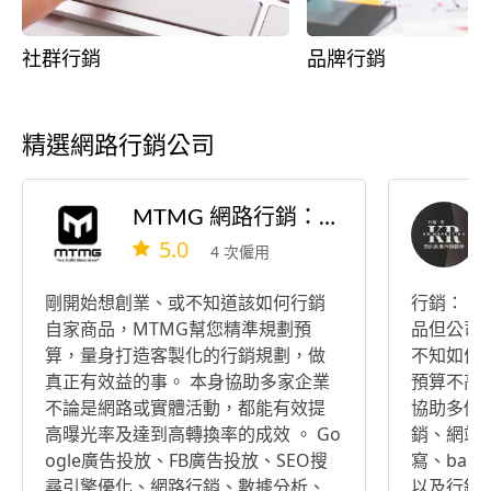
社群行銷
品牌行銷
精選網路行銷公司
MTMG 網路行銷：SEO搜尋引擎優化、品牌內容行銷
5.0
4 次僱用
剛開始想創業、或不知道該如何行銷
行銷： 
自家商品，MTMG幫您精準規劃預
品但公司
算，量身打造客製化的行銷規劃，做
不知如何
真正有效益的事。 本身協助多家企業
預算不高
不論是網路或實體活動，都能有效提
協助多個
高曝光率及達到高轉換率的成效 。 Go
銷、網站
ogle廣告投放、FB廣告投放、SEO搜
寫、ban
尋引擎優化、網路行銷、數據分析、
以及行銷