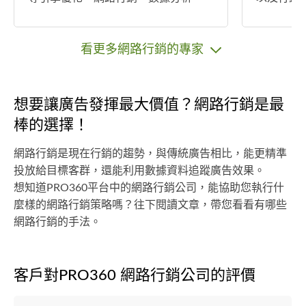
網站製作，包含文案撰寫、banner設
以及ban
計、銷售頁等 有任何問題都可以討論
驗，同時
喔。
演講及教
看更多網路行銷的專家
討論喔。
想要讓廣告發揮最大價值？網路行銷是最
棒的選擇！
網路行銷是現在行銷的趨勢，與傳統廣告相比，能更精準
投放給目標客群，還能利用數據資料追蹤廣告效果。
想知道PRO360平台中的網路行銷公司，能協助您執行什
麼樣的網路行銷策略嗎？往下閱讀文章，帶您看看有哪些
網路行銷的手法。
客戶對PRO360 網路行銷公司的評價