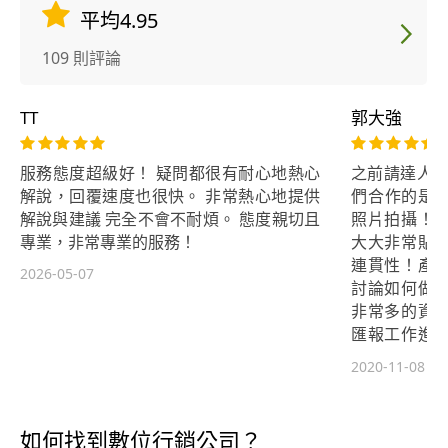
平均4.95
109 則評論
TT
郭大強
服務態度超級好！ 疑問都很有耐心地熱心
之前請達人大
解說，回覆速度也很快。 非常熱心地提供
們合作的是，
解說與建議 完全不會不耐煩。 態度親切且
照片拍攝！
專業，非常專業的服務！
大大非常貼
連貫性！產
2026-05-07
討論如何做
非常多的資
匯報工作進
非常強烈推
2020-11-08
人選也是ma
強，價錢又
選！強推！
如何找到數位行銷公司？