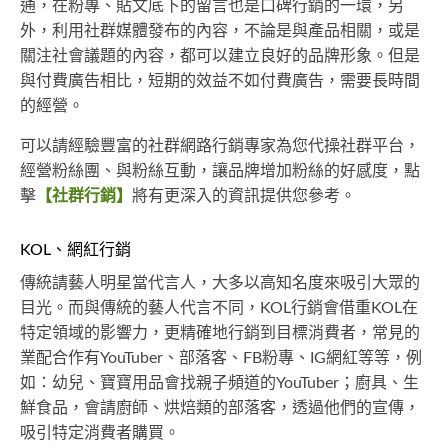
通，在粉專、貼文底下的留言也是口碑行銷的一環，另
外，利用社群媒體發布的內容，不論是與產品相關，或是
關注社會議題的內容，都可以建立良好的品牌形象。但是
與付費廣告相比，短期的效益不如付費廣告，需要長時間
的經營。
可以請經驗豐富的社群網路行銷專家為您代操社群平台，
經營粉絲團、與粉絲互動，讓品牌增加粉絲的好感度，點
擊
【社群行銷】
將有更深入的資訊提供您參考。
KOL、網紅行銷
傳統請藝人明星當代言人，大多以高知名度來吸引大眾的
目光。而與傳統的藝人代言不同，KOL行銷會借重KOL在
特定領域的影響力，更精確地行銷到目標消費者，常見的
業配合作有YouTuber、部落客、FB粉專、IG網紅等等，例
如：幼兒、寶寶用品會找親子頻道的YouTuber；廚具、生
鮮食品，會請廚師、烘焙類的部落客，透過他們的宣傳，
吸引特定消費者購買。