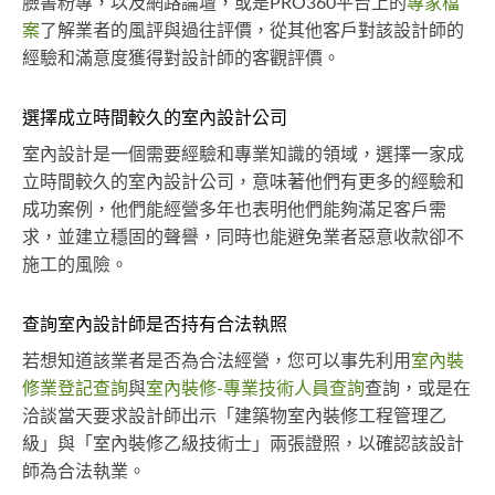
臉書粉專，以及網路論壇，或是PRO360平台上的
專家檔
案
了解業者的風評與過往評價，從其他客戶對該設計師的
經驗和滿意度獲得對設計師的客觀評價。
選擇成立時間較久的室內設計公司
室內設計是一個需要經驗和專業知識的領域，選擇一家成
立時間較久的室內設計公司，意味著他們有更多的經驗和
成功案例，他們能經營多年也表明他們能夠滿足客戶需
求，並建立穩固的聲譽，同時也能避免業者惡意收款卻不
施工的風險。
查詢室內設計師是否持有合法執照
若想知道該業者是否為合法經營，您可以事先利用
室內裝
修業登記查詢
與
室內裝修-專業技術人員查詢
查詢，或是在
洽談當天要求設計師出示「建築物室內裝修工程管理乙
級」與「室內裝修乙級技術士」兩張證照，以確認該設計
師為合法執業。