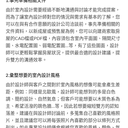
1.事先準備相關文件
由於室內設計需要經過不斷地溝通與討論才能完成提案，
而為了讓室內設計師對您的情況與需求有基本的了解，您
可以在與有合作意願的設計公司洽談前，事先準備相關的
文件資料，以新成屋或預售屋為例，您可以向建商索取房
屋的CAD檔或PDF檔，內容須包含室內平面圖、隔間尺寸
圖、水電配置圖、弱電配置圖...等，有了這些圖面，設計
師可以更輕鬆掌握房屋狀況，提供最合適的設計建議，提
升雙方的溝通效率。
2.彙整想要的室內設計風格
由於設計師與客戶之間對於室內風格的想像可能會產生差
距，例如：同樣是北歐風，設計師可能想到的多是白色
調、簡約設計、自然氣息；但客戶可能想要以木質色系為
主、希望活潑的跳色牆…等，因此若想要縮短雙方的認知
落差，建議在與設計師討論前，多蒐集自己喜歡的風格照
片，並且建議您可以將每張照片內喜歡的部分以條列方式
列出，如此專業設計師便會根據您喜歡的風格、顏色、氛