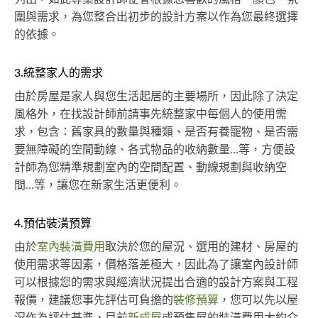
圍與需求，為您整合出初步的設計方案以作為您最終選擇
的依據。
3.統整家人的需求
由於房屋是家人與您生活起居的主要場所，因此除了決定
風格外，在找設計師前請事先統整家中每個人的使用需
求，包含：舊家具的數量與種類、是否有養寵物、是否需
要無障礙的空間動線、各式物品的收納數量…等，方便設
計師為您精準規劃室內的空間配置、動線規劃與收納空
間…等，讓您在新家生活更便利。
4.預估裝潢預算
由於
室內裝潢費用
取決於您的屋況、選用的建材、房屋的
使用需求等因素，價格落差極大，因此為了讓室內設計師
可以根據您的需求與經濟狀況提出合適的設計方案與工程
報價，建議您事先評估可負擔的
裝修預算
，您可以先以屋
況作為評估基準，目前
新成屋
或預售屋的裝潢費用大約介