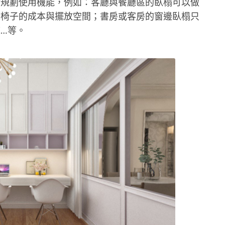
活規劃使用機能，例如：客廳與餐廳區的臥榻可以做
餘椅子的成本與擺放空間；書房或客房的窗邊臥榻只
…等。