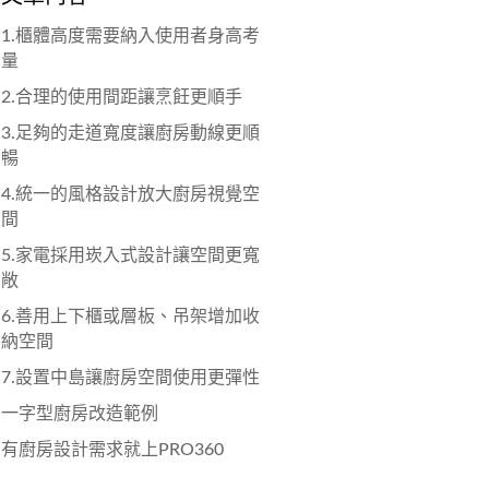
1.櫃體高度需要納入使用者身高考
量
2.合理的使用間距讓烹飪更順手
3.足夠的走道寬度讓廚房動線更順
暢
4.統一的風格設計放大廚房視覺空
間
5.家電採用崁入式設計讓空間更寬
敞
6.善用上下櫃或層板、吊架增加收
納空間
7.設置中島讓廚房空間使用更彈性
一字型廚房改造範例
有廚房設計需求就上PRO360