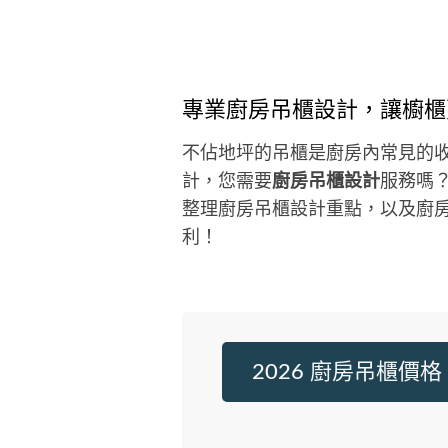
位打造無毒的空間. 從事設計20年,
長鄉村風,現代風,北歐風跟工業風 
超過1000個業主 收費方式：請具
述您的收費方式 工程管理 5%總經
專業廚房吊櫃設計，讓櫥櫃
室內設計1坪5000 實際坪數 來往客
戶：請描述您所接洽服務的客戶或
不佔地坪的吊櫃是廚房內常見的
件類型 80%一般住家業主 10%餐
計，您需要
廚房吊櫃設計
服務嗎
面 10%銀行跟證卷公司
整理廚房吊櫃設計重點，以及廚
利！
2026 廚房吊櫃價格