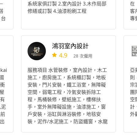
－
系統家俱訂製 2.室內設計 3.木作局部
在
搭
修繕或訂製 4.油漆粉刷工程
客
 台
專
地
建
廠
項
鴻羽室內設計
計
4.9
體
28 次僱用
體
ai
服務項目 水管裝修，室內設計，木工
亞
德國
施工，廚房施工，系統櫃訂製，地板
則
緩衝
安裝，門片安裝，鐵工浴室，無障礙
宗
舊屋
空間，弱電工程，冷氣安裝拆除工
團
,有
程，馬桶裝修，壁紙施工，樓梯扶
空
,泥
手，室外無障礙設施，油漆施工，窗
計
目前
戶安裝，浴缸與淋浴裝修，地毯安
外
出
裝，泥作/水泥施工，防盜鐵窗，水龍
入f
頭裝修，燈具安裝，磁磚安裝，搬
各
家，燈具維修，洗臉盆裝修，抓漏防