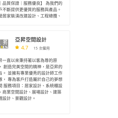
｜品質保證｜服務優良】 為我們的
戶不斷提供更優質的服務與產品。
營居家裝潢改建設計、工程總攬、
材五金買賣， 位於台北市士林區工
與店面，歡迎聯繫洽詢。 公司服務
目： 室內裝潢設計、專業木作設
亞昇空間設計
、工程統攬 工廠服務項目： 系統櫃
4.7
製作、木作櫃體製作、展場空間櫃
15 次僱用
製作、大量櫃體製作 ..等等
昇一直以來秉持著以客為尊的原
， 創造完美空間的精神，是亞昇的
旨。 並擁有專業優秀的設計師工作
隊， 專為客戶打造屬於自己的夢想
間 服務項目：居家設計、系統櫃設
、商業空間設計、展場設計、建築
觀設計、景觀設計。