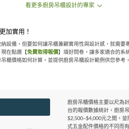
看更多廚房吊櫃設計的專家
擅
水，窗簾安裝，維修大理石安裝，遮
服務
雨棚安裝，大型廢棄物回收 案例分
體詳
享：請分享您最滿意的服務案例 工業
費
風，現代風，北歐風，簡約風，鄉村
更加實用！
風。
案
收納設備，但要如何讓吊櫃兼顧實用性與設計感，就需要
廳店
？現在點選【
免費取得報價
】填好問卷，讓多家適合的系
房吊櫃價格如何計算，並提供廚房吊櫃設計範例供您參考
廚房吊櫃價格主要以尺為計價
台的報價數據統計，廚房
$2,500~$4,000元之
式五金配件價格的不同而