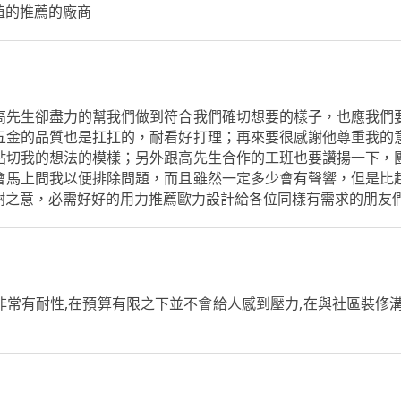
值的推薦的廠商
高先生卻盡力的幫我們做到符合我們確切想要的樣子，也應我們
五金的品質也是扛扛的，耐看好打理；再來要很感謝他尊重我的
貼切我的想法的模樣；另外跟高先生合作的工班也要讚揚一下，
會馬上問我以便排除問題，而且雖然一定多少會有聲響，但是比
謝之意，必需好好的用力推薦歐力設計給各位同樣有需求的朋友
常有耐性,在預算有限之下並不會給人感到壓力,在與社區裝修