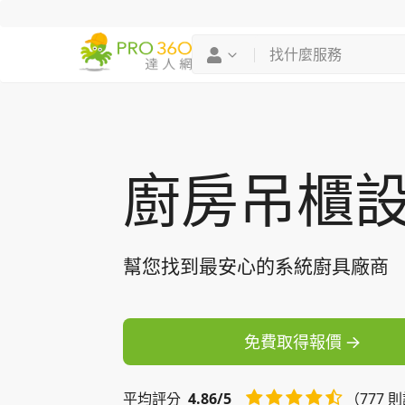
找專家
買服務
廚房吊櫃
幫您找到最安心的系統廚具廠商
免費取得報價
平均
評分
4.86/5
（777 