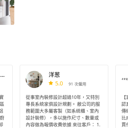
David li室內裝修工程師
洋葱
5.0
91 次僱用
實
從事室內裝修設計超過10年，又特別
【
區
專長系統家俱設計規劃。 敝公司的服
認
鋁
務範圍大多屬客製（如系統櫃、室內
傳
廚
設計裝修），多以施作尺寸、數量或
比
卸
內容做為報價收費依據 來往客戶： 1.
貫