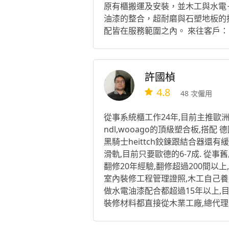
原有櫃搬運及安裝，並木工與水電
油漆的整合，超耐磨與石塑地板的
配皆在服務範圍之內。 來往客戶：
北灣－四季－江南大宅－及大台北
區域內房型之裝修工程及設計服務
許國楨
4.8
48 次僱用
從事系統櫃工作24年,目前主推歐洲k
ndl,wooago的頂級塑合板,搭配 
黑騎士heittch鉸鍊跟結合器還有
滑軌,目前只要歐德的6-7成. 從事
翻修20年經驗,翻修超過200間以上
室內裝修工程管理證照,木工自己養
做水電油漆配合都超過15年以上,
裝修材料都直接從木業工廠,總代理
貨,可節省20%的費用,3年前全面導
1的木心板,夾板跟碳化實木角材,為