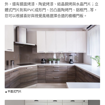
外，還有鏡面烤漆、陶瓷烤漆、結晶鋼烤與水晶門片；立
體式門片則有PVC成形門、凹凸面陶烤門、鋁框門…等，
您可以根據喜好與視覺風格選擇合適的櫥櫃門板。
▲平面式門片