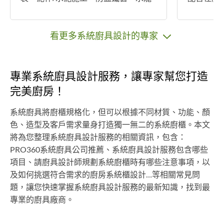
頭裝修，燈具安裝，磁磚安裝，搬
北灣－四
家，燈具維修，洗臉盆裝修，抓漏防
區域內房
水，窗簾安裝，維修大理石安裝，遮
看更多系統廚具設計的專家
雨棚安裝，大型廢棄物回收 案例分
享：請分享您最滿意的服務案例 工業
風，現代風，北歐風，簡約風，鄉村
專業系統廚具設計服務，讓專家幫您打造
風。
完美廚房！
系統廚具將廚櫃規格化，但可以根據不同材質、功能、顏
色、造型及客戶需求量身打造獨一無二的系統廚櫃。本文
將為您整理系統廚具設計服務的相關資訊，包含：
PRO360系統廚具公司推薦、系統廚具設計服務包含哪些
項目、請廚具設計師規劃系統廚櫃時有哪些注意事項，以
及如何挑選符合需求的廚房系統櫃設計…等相關常見問
題，讓您快速掌握系統廚具設計服務的最新知識，找到最
專業的廚具廠商。