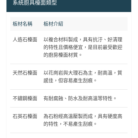
系統廚具檯面類型
板材名稱
板材介紹
人造石檯面
以複合材料製成，具有抗汙、好清理
的特性且價格便宜，是目前最受歡迎
的廚房檯面材質。
天然石檯面
以花崗岩與大理石為主，耐高溫，質
感佳，但容易產生刮痕。
不鏽鋼檯面
有耐腐蝕、防水及耐高溫等特性。
石英石檯面
為石粉經高溫壓製而成，具有硬度高
的特性，不易產生刮痕。