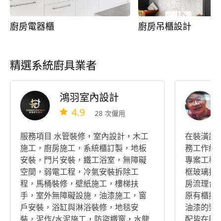
廚房電器櫃
廚房吊櫃設計
精選系統廚具業者
鴻羽室內設計
4.9
28 次僱用
服務項目 水管裝修，室內設計，木工
在裝潢設
施工，廚房施工，系統櫃訂製，地板
務工作經
安裝，門片安裝，鐵工浴室，無障礙
專案工程
空間，弱電工程，冷氣安裝拆除工
框玻璃拉
程，馬桶裝修，壁紙施工，樓梯扶
房流理台
手，室外無障礙設施，油漆施工，窗
原有櫃搬
戶安裝，浴缸與淋浴裝修，地毯安
油漆的整
裝，泥作/水泥施工，防盜鐵窗，水龍
配皆在服務