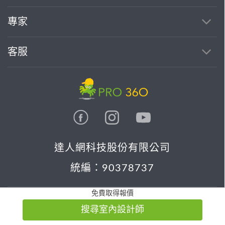
專家
客服
達人網科技股份有限公司
統編：90378737
免費取得報價
ISO/IEC
ISO/IEC
搜尋室內設計師
27001
27701
CERTIFIED
CERTIFIED
IS 814197
IS 814197