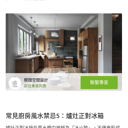
楔闊空間設計
聯繫專家
前往專家列表
常見廚房風水禁忌5：爐灶正對冰箱