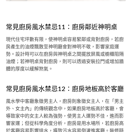
常見廚房風水禁忌11：廚房鄰近神明桌
現代住宅坪數有限，使神明桌容易緊鄰或背對廚房，若廚
房產生的油煙飄散至神明廳會對神明不敬，影響家庭運
勢。設計時可以在廚房與神明桌之間擺放屏風或櫥櫃阻隔
油煙；若神明桌背對廚房，則可以透過安裝拉門或增加牆
體的厚度以緩解煞氣。
常見廚房風水禁忌12：廚房地板高於客廳
風水學中客廳象徵男主人，廚房則象徵女主人，在「男主
外、女主內」的傳統觀念中，如果廚房地板高於客廳，會
導致家中的女主人較為強勢，使男主人運勢不佳，進而影
響家運；但從科學角度分析，廚房是用水場所，若廚房高
於客廳容易影響排水，導致污水容易倒灌進客廳。裝修時