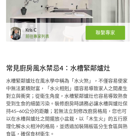
Kris C
聯繫專家
前往專家列表
常見廚房風水禁忌4：水槽緊鄰爐灶
水槽緊鄰爐灶在風水學中稱為「水火煞」，不僅容易使家
中無法累積財富，「水火相剋」還容易導致家人之間產生
對立與衝突；從衛生角度，水槽緊鄰爐灶也容易導致熟食
受到生食的細菌污染。裝修廚房時請務必讓水槽與爐灶保
持45~60公分的距離；若無法立刻修改廚房格局，您也可
以在水槽與爐灶之間擺放小盆栽，以「木生火」的五行原
理化解水火相沖的格局，並透過加裝隔板區分生食區與熟
食區，確保食材衛生。