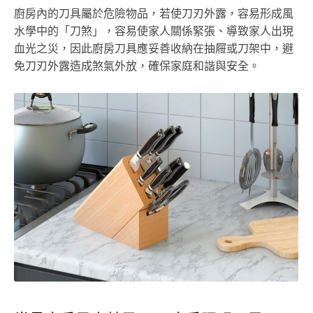
廚房內的刀具屬於危險物品，若使刀刃外露，容易形成風
水學中的「刀煞」，容易使家人關係緊張、導致家人出現
血光之災，因此廚房刀具應妥善收納在抽屜或刀架中，避
免刀刃外露造成煞氣外放，確保家庭和諧與安全。