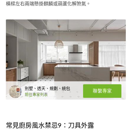
橫樑左右兩端懸掛麒麟或葫蘆化解煞氣。
別墅、透天、規劃、統包
聯繫專家
前往專家列表
常見廚房風水禁忌9：刀具外露