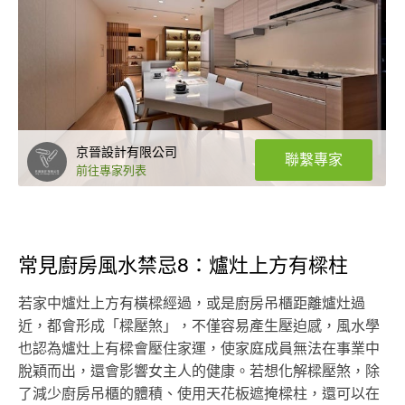
京晉設計有限公司
聯繫專家
前往專家列表
常見廚房風水禁忌8：爐灶上方有樑柱
若家中爐灶上方有橫樑經過，或是廚房吊櫃距離爐灶過
近，都會形成「樑壓煞」，不僅容易產生壓迫感，風水學
也認為爐灶上有樑會壓住家運，使家庭成員無法在事業中
脫穎而出，還會影響女主人的健康。若想化解樑壓煞，除
了減少廚房吊櫃的體積、使用天花板遮掩樑柱，還可以在