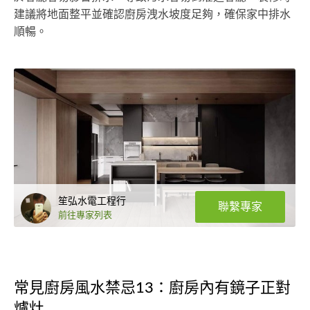
建議將地面整平並確認廚房洩水坡度足夠，確保家中排水
順暢。
笙弘水電工程行
聯繫專家
前往專家列表
常見廚房風水禁忌13：廚房內有鏡子正對
爐灶