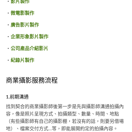
・
影片製作
・
微電影製作
・
廣告影片製作
・
企業形象影片製作
・
公司產品介紹影片
・
紀錄片製作
商業攝影服務流程
1.前期溝通
找到契合的商業攝影師後第一步是先與攝影師溝通拍攝內
容，像是照片呈現方式、拍攝類型、數量、時間、地點
（有些攝影師有自己的攝影棚，若沒有的話，則要另借場
地）、檔案交付方式...等，即能展開約定的拍攝內容。