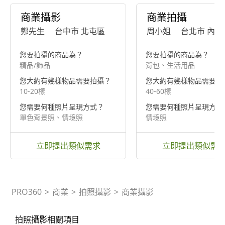
商業攝影
商業拍攝
鄭先生
台中市 北屯區
周小姐
台北市 內湖
您要拍攝的商品為？
您要拍攝的商品為？
精品/飾品
背包、生活用品
您大約有幾樣物品需要拍攝？
您大約有幾樣物品需要拍
10-20樣
40-60樣
您需要何種照片呈現方式？
您需要何種照片呈現方式
單色背景照、情境照
情境照
立即提出類似需求
立即提出類似需
PRO360
>
商業
>
拍照攝影
>
商業攝影
拍照攝影相關項目