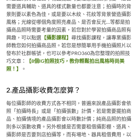
需要道具輔助、道具的樣式數量也都要注意；拍攝時的背
景則要以素色為佳，或是要以木紋、花紋等背景營造攝影
風格；光線從哪個角度照亮產品、是否會反光...等都是拍
攝商品照時需要考量的因素，若您對於學習拍攝商品照有
興趣，可以點選
【攝影課程】
尋找攝影課程，讓專業攝影
師教您如何拍攝商品照。若您是想簡單用手機拍攝照片以
發布於社群帳號，也可以參考PRO360為您整理的拍照技
巧文章：
【8個IG拍照技巧，教你輕鬆拍出風格時尚美
照！】
。
2.產品攝影收費怎麼算？
每位攝影師的收費方式各不相同，普遍來說產品攝影會依
照「拍攝時長」或是「拍攝張數」計價，若是需要擺拍商
品、拍攝情境的產品攝影會以時數計價；純商品照的拍攝
則多以張數收費。另外根據是否需要租借攝影棚、道具、
攝影師是否要到店拍攝等，而有場地、器具租借費用，以