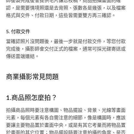
師後製完成後會提供毛片讓您校稿，商品拍攝畫面的確
認，是需要情境照還是去背照、張數各是幾張，以及檔案
格式與交件、付款日期，這些皆需要雙方再三確認。
5. 付款交件
當確認照片沒問題後，最後一步就是付款交件，等您付款
完成後，攝影師會交付正式的檔案，通常可採光碟寄送或
傳送雲端連結。
商業攝影常見問題
1.商品照怎麼拍？
拍攝商品照時要注意構圖、物品擺設、背景、光線等畫面
元素，每個元素有各自需注意的細節，像是構圖時，應該
要讓主要物品置於畫面中央，或是有其它考量而將物品置
於畫面的其它位置；物品擺設時要注意拍攝的角度、是否