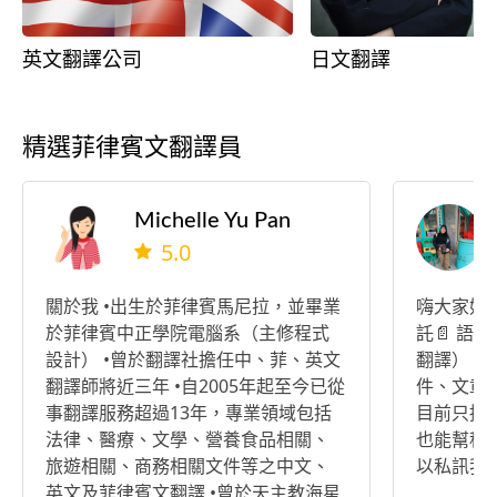
英文翻譯公司
日文翻譯
精選菲律賓文翻譯員
Michelle Yu Pan
5.0
關於我 •出生於菲律賓馬尼拉，並畢業
嗨大家好～ 目前有在接 文件翻
於菲律賓中正學院電腦系（主修程式
託📄 語言：中文／英文/菲律賓（文件
設計） •曾於翻譯社擔任中、菲、英文
翻譯） 類型：一般文件、簡單商業文
翻譯師將近三年 •自2005年起至今已從
件、文章等 📌 文件翻譯可接 📌
事翻譯服務超過13年，專業領域包括
目前只接受 
法律、醫療、文學、營養食品相關、
也能幫移工上課 如果
旅遊相關、商務相關文件等之中文、
英文及菲律賓文翻譯 •曾於天主教海星