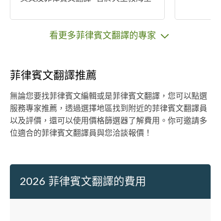
國際服務中心擔任個案社工人員（主
要協助移工在台工作所遇到之困難；
陪同移工至醫院、法院等；移工現場
看更多菲律賓文翻譯的專家
口譯、文件翻譯等） •曾擔任馬尼拉經
濟文化辦事處高雄勞工中心之華語講
師 (2009~2015) •曾於菲律賓駐台代表
菲律賓文翻譯推薦
處擔任翻譯人員逾6年 •曾擔任「教育
部新住民母語教學」國小菲律賓語教
無論您要找菲律賓文編輯或是菲律賓文翻譯，您可以點選
學教材審查委員 •曾擔任高雄市ヽ台北
服務專家推薦，透過選擇地區找到附近的菲律賓文翻譯員
市ヽ新北市ヽ宜蘭ヽ台東等之教育局
以及評價，還可以使用價格篩選器了解費用。你可邀請多
主辦的「新住民語文教學支援人員培
位適合的菲律賓文翻譯員與您洽談報價！
訓課程」之講師 •協助前往菲律賓投資
之台商在菲律賓成立公司註冊相關事
宜 •協助設計菲律賓旅遊行程相關事宜
2026 菲律賓文翻譯的費用