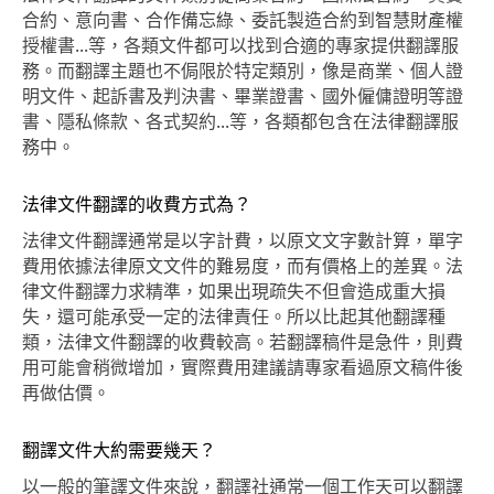
合約、意向書、合作備忘綠、委託製造合約到智慧財產權
授權書...等，各類文件都可以找到合適的專家提供翻譯服
務。而翻譯主題也不侷限於特定類別，像是商業、個人證
明文件、起訴書及判決書、畢業證書、國外僱傭證明等證
書、隱私條款、各式契約...等，各類都包含在法律翻譯服
務中。
法律文件翻譯的收費方式為？
法律文件翻譯通常是以字計費，以原文文字數計算，單字
費用依據法律原文文件的難易度，而有價格上的差異。法
律文件翻譯力求精準，如果出現疏失不但會造成重大損
失，還可能承受一定的法律責任。所以比起其他翻譯種
類，法律文件翻譯的收費較高。若翻譯稿件是急件，則費
用可能會稍微增加，實際費用建議請專家看過原文稿件後
再做估價。
翻譯文件大約需要幾天？
以一般的筆譯文件來說，翻譯社通常一個工作天可以翻譯