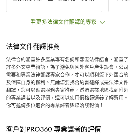
文國貿專員，還有在翻譯社做過校正
教學有一
兼行政人員，以及長期兼職英文家
期配合，
教。
科學相關學
看更多法律文件翻譯的專家
上教學，
效主要在
距教學緣
法律文件翻譯推薦
間拉長 
觸英語環
法律合約涵蓋許多產業專有名詞和艱澀法律語言，涵蓋了
況而定）
許多外文專業術語，為了避免與國外客戶產生誤會，公司
生活的關
需要和專業法律翻譯專家合作，才可以順利簽下外國合約
樂，另學
及保障自身的權利。無論您要找合約書翻譯或是法律文件
也以自身
翻譯，您可以點選服務專家推薦，透過選擇地區找到附近
教學 等。
的專業譯者以及評價，還可以使用價格篩選器了解費用。
你可邀請多位適合的專業譯者與您洽談報價！
客戶對PRO360 專業譯者的評價