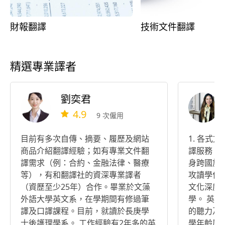
財報翻譯
技術文件翻譯
精選專業譯者
劉奕君
4.9
9 次僱用
目前有多次自傳、摘要、履歷及網站
1. 各式
商品介紹翻譯經驗；如有專業文件翻
譯服務，
譯需求（例：合約、金融法律、醫療
身跨國旅
等），有和翻譯社的資深專業譯者
攻讀學位
（資歷至少25年）合作。畢業於文藻
文化深度了
外語大學英文系，在學期間有修過筆
學。 英
譯及口譯課程。目前，就讀於長庚學
的聽力及
士後護理學系。 工作經驗有2年多的英
學年齡層跨