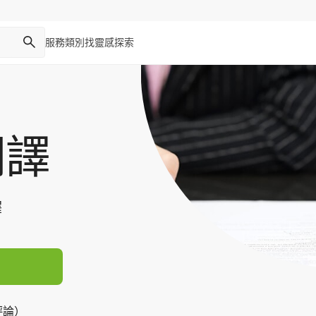
服務類別
找靈感
探索
翻譯
譯
評論）