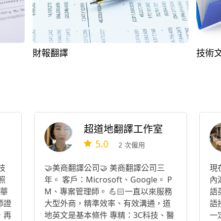
財報翻譯
技術
超道地翻譯工作室
5.0
2 次僱用
技
🤝美商翻譯公司🤝 美商翻譯公司三
現
照
年。 客戶：Microsoft、Google。 P
內
中華
M、專案管理師。 💪🏻一直以來服務
語
師證
大型外商，精準效率、有效溝通，道
語
，再
地英文是基本條件 專精：3C科技、醫
一