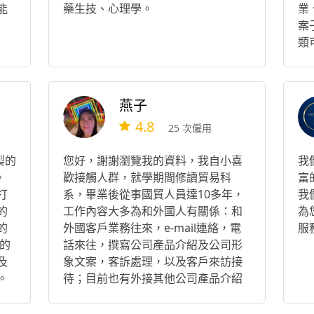
能
藥生技、心理學。
業
案
類
問
燕子
4.8
25 次僱用
製的
您好，謝謝瀏覽我的資料，我自小喜
我
。
歡接觸人群，就學期間修讀貿易科
富
打
系，畢業後從事國貿人員達10多年，
我
的
工作內容大多為和外國人有關係：和
為
的
外國客戶業務往來，e-mail連絡，電
服
的
話來往，撰寫公司產品介紹及公司形
及
象文案，客訴處理，以及客戶來訪接
。
待；目前也有外接其他公司產品介紹
的
及公司形象文案 因為我是媽媽，深知
泌乳的辛苦，日前也學習泌乳課程，