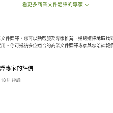
看更多商業文件翻譯的專家
拿到證照，希望能幫助到正在泌乳或
剛懷孕的媽媽 期待有機會能和您配
合，謝謝您
業文件翻譯，您可以點選服務專家推薦，透過選擇地區找
費用。你可邀請多位適合的商業文件翻譯專家與您洽談報
翻譯專家的評價
18 則評論