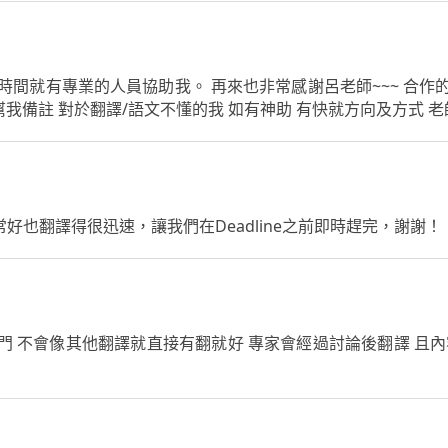
的時間就有專業的人員協助我。 再來也非常感謝呂老師~~~ 合
備註 對於翻譯/語文不懂的我 如有神助 有快就方向及方式 老師
得非常好也翻譯得很迅速，讓我們在Deadline之前即時趕完，謝謝！
門 不會像其他翻譯就直接有翻就好 專家會經過討論後翻譯 且內