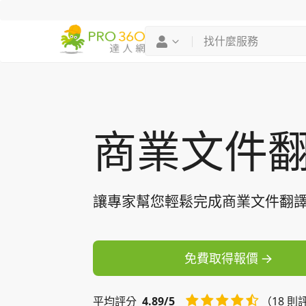
找專家
買服務
商業文件
讓專家幫您輕鬆完成商業文件翻
免費取得報價
平均
評分
4.89/5
（18 則