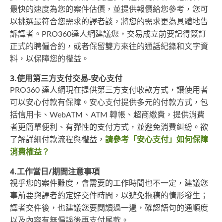
最快的速度為您的案件估價，並提供報價給您參考，您可
以挑選最符合您需求的譯者談，將您的需求更為具體地告
訴譯者。PRO360達人網建議您，交易成立前要記得簽訂
正式的聘僱合約，或者保留雙方來往的通話紀錄和文字資
料，以保障您的權益。
3.使用第三方支付交易-安心支付
PRO360 達人網現在提供第三方支付收款方式，讓使用者
可以安心付款有保障。安心支付提供多元的付款方式，包
括信用卡、WebATM、ATM 轉帳、超商繳費，提供消費
者更簡單便利、有彈性的支付方式，並避免消費糾紛。欲
了解詳細付款流程與權益，
請參考「安心支付」如何保障
消費權益？
4.工作當日/期間注意事項
視乎您的案件難度，會需要的工作時間也不一定，建議您
事前要與譯者約定好交件時間，以避免拖稿的情形發生；
譯者交件後，也建議您要閱讀過一遍，確認語句的通順度
以及內容有無偏誤後再支付尾款。