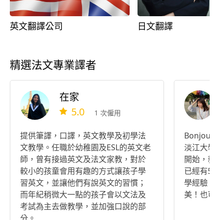
英文翻譯公司
日文翻譯
精選法文專業譯者
在家
5.0
1 次僱用
提供筆譯，口譯，英文教學及初學法
Bonjour! 
文教學。任職於幼稚園及ESL的英文老
淡江大學
師，曾有接過英文及法文家教，對於
開始，就
較小的孩童會用有趣的方式讓孩子學
已經有5
習英文，並讓他們有說英文的習慣；
學經驗，
而年紀稍微大一點的孩子會以文法及
美！也可
考試為主去做教學，並加強口說的部
分。