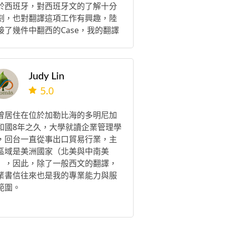
於西班牙，對西班牙文的了解十分
刻，也對翻譯這項工作有興趣，陸
接了幾件中翻西的Case，我的翻譯
業來自於客戶的肯定。 除此之外，
所接到的案件除了經過我的翻譯以
，還會請專業西班牙人士再次檢
Judy Lin
，所以更大大的提高案件品質歐！
5.0
曾居住在位於加勒比海的多明尼加
和國8年之久，大學就讀企業管理學
，回台一直從事出口貿易行業，主
區域是美洲國家（北美與中南美
），因此，除了一般西文的翻譯，
業書信往來也是我的專業能力與服
範圍。