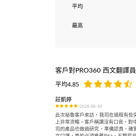
平均
最高
客戶對PRO360 西文翻譯
平均4.85
莊凱婷
2026-06-30
此次祕魯客戶來訪，我司在過程有些突
上非常流暢，客戶稱讚沒有口音，對
司的產品也做過研究，準備認真、確實
文口譯，真的必須推薦Rita，五顆星非