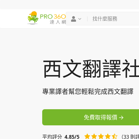
找專家
買服務
西文翻譯
專業譯者幫您輕鬆完成西文翻譯
免費取得報價
平均
評分
4.85/5
（33 則