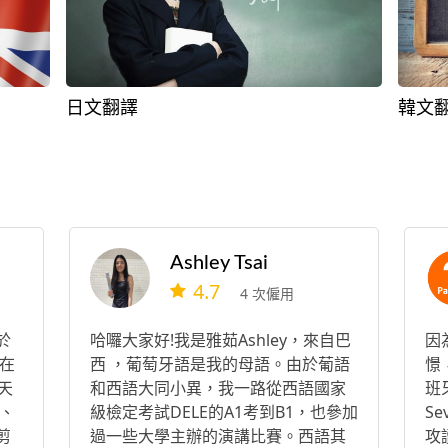
日文翻譯
韓文
Ashley Tsai
4.7
4 次僱用
於
哈囉大家好!我是雅茹Ashley，來自巴
因
在
西 ，葡萄牙語是我的母語。由於葡語
憬
天
和西語大同小異，我一路從西語國家
班牙
、
級檢定考試DELE的A1考到B1，也參加
Se
剪
過一些大學主辦的演講比賽。西語其
攻