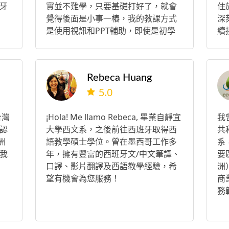
牙
實並不難學，只要基礎打好了，就會
住
覺得後面是小事一樁，我的教課方式
深
是使用視訊和PPT輔助，即使是初學
續
者在短短一小時內也能獲益良多。
專
我
外
Rebeca Huang
閱
5.0
台灣
¡Hola! Me llamo Rebeca, 畢業自靜宜
我
認
大學西文系，之後前往西班牙取得西
共
洲
語教學碩士學位。曾在墨西哥工作多
系
我
年，擁有豐富的西班牙文/中文筆譯、
要
口譯、影片翻譯及西語教學經驗，希
洲
望有機會為您服務！
商
務