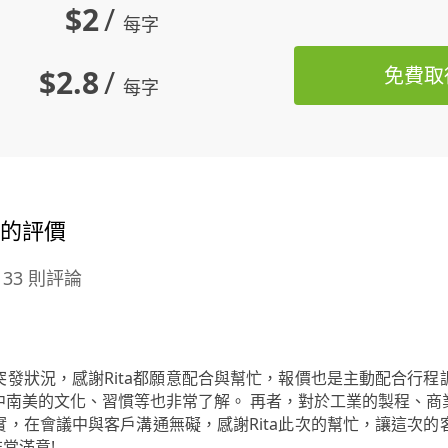
$2
/
每字
$2.8
/
免費取
每字
員的評價
33 則評論
發狀況，感謝Rita都願意配合與幫忙，報價也是主動配合行
中南美的文化、習慣等也非常了解。 再者，對於工業的製程、商
，在會議中與客戶溝通無礙，感謝Rita此次的幫忙，讓這次
常滿意!