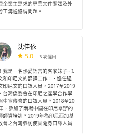
理企業主需求的專業文件翻譯及外
勞工溝通協調問題。
沈佳依
5.0
3 次僱用
！我是一名熱愛語言的客家妹子~ I.
文和印尼文的翻譯工作： • 擔任過
文印尼文的口譯人員 * 2017至2019
，台灣僑委會在印尼之產學合作學
招生宣傳會的口譯人員 * 2018至20
9年，參加了兩場中國在印尼舉辦的
師師資培訓 * 2019年為印尼西加基
教會之台灣參訪使團隨身口譯人員
 2019至2021年為世紀錄能工商（前
成功工商）之校內中印口譯工讀生