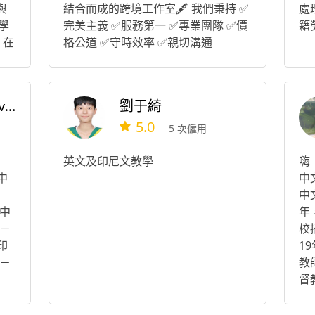
與
結合而成的跨境工作室🖋 我們秉持 ✅
處
學
完美主義 ✅服務第一 ✅專業團隊 ✅價
籍
，在
格公道 ✅守時效率 ✅親切溝通
其
孫嘉蔚 Monica Noviyanti
劉于綺
5.0
5 次僱用
英文及印尼文教學
嗨
中
中
）
中
中
年
 －
校
印
1
－
教
督
*
為