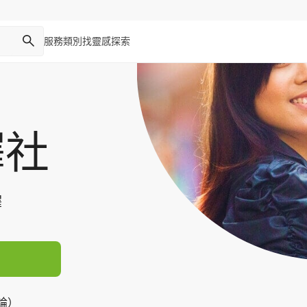
服務類別
找靈感
探索
譯社
譯
評論）