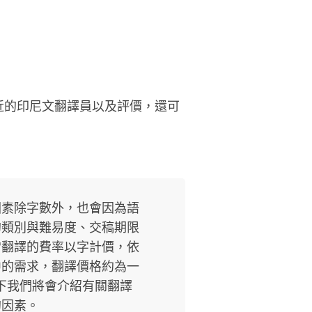
 2023年客家博覽會 印尼山口洋前市
的隨身口譯人員 * 2025年 在台南藝
節 為舞蹈藝術家 Mang Tri的授課口
人員 • 有文件翻譯、作文敘寫的經
* TOCFL 華語文檢定證照為 C2精通
 * 2017至今的不定期文件翻譯接案
近的印尼文翻譯員以及評價，還可
演講稿、商業合同翻譯、日常會
）
因素除字數外，也會因為語
的類別與難易度、交稿期限
常翻譯的費率以字計價，依
中的需求，翻譯價格約為一
不等。以下我們將會介紹有關翻譯
的因素。