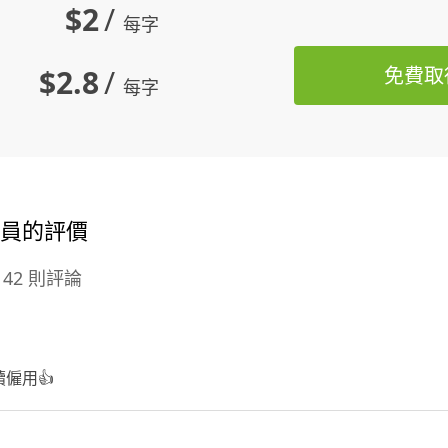
$2
/
每字
$2.8
/
免費取
每字
譯員的評價
42 則評論
僱用👍