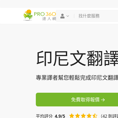
找專家
買服務
印尼文翻
專業譯者幫您輕鬆完成印尼文翻
免費取得報價
平均
評分
4.9/5
（42 則