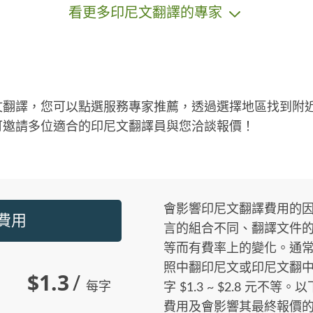
看更多印尼文翻譯的專家
*
長
術
譯
驗 
級
文翻譯，您可以點選服務專家推薦，透過選擇地區找到附
（
可邀請多位適合的印尼文翻譯員與您洽談報價！
話
會影響印尼文翻譯費用的
的費用
言的組合不同、翻譯文件
等而有費率上的變化。通
照中翻印尼文或印尼文翻
$1.3
/
每字
字 $1.3 ~ $2.8 元
費用及會影響其最終報價