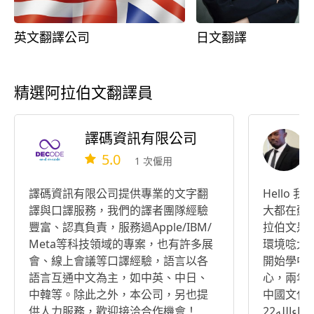
英文翻譯公司
日文翻譯
精選阿拉伯文翻譯員
譯碼資訊有限公司
5.0
1 次僱用
譯碼資訊有限公司提供專業的文字翻
Hello
譯與口譯服務，我們的譯者團隊經驗
大都在蘇
豐富、認真負責，服務過Apple/IBM/
拉伯文是
Meta等科技領域的專案，也有許多展
環境唸大學。 我2015來
會、線上會議等口譯經驗，語言以各
開始學中
語言互通中文為主，如中英、中日、
心，兩年
中韓等。除此之外，本公司，另也提
中國文化
供人力服務，歡迎接洽合作機會！