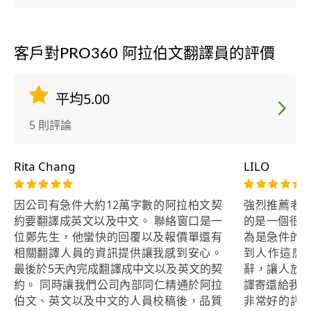
客戶對PRO360 阿拉伯文翻譯員的評價
平均5.00
5 則評論
Rita Chang
LILO
因公司有急件大約12萬字數的阿拉柏文契
強烈推薦老
約要翻譯成英文以及中文。 聯絡窗口是一
的是一個很專
位鄭先生，他蠻快的回覆以及報價單還有
為是急件的
相關翻譯人員的資訊提供讓我感到安心。
到人作這麼
最後於5天內完成翻譯成中文以及英文的契
辭，讓人放
約。 同時讓我們公司內部同仁精通於阿拉
譯寄還給我 
伯文、英文以及中文的人員校稿後，品質
非常好的評