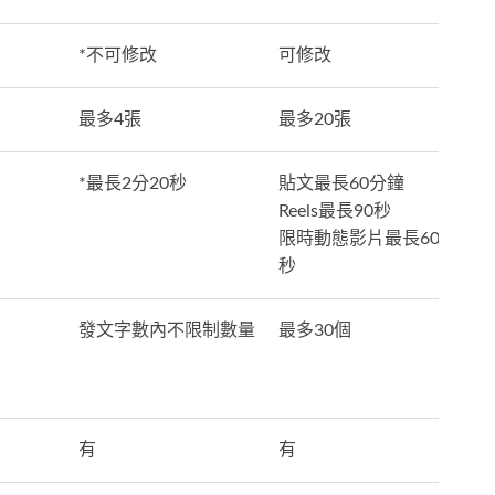
*不可修改
可修改
最多4張
最多20張
*最長2分20秒
貼文最長60分鐘
Reels最長90秒
限時動態影片最長60
秒
發文字數內不限制數量
最多30個
有
有