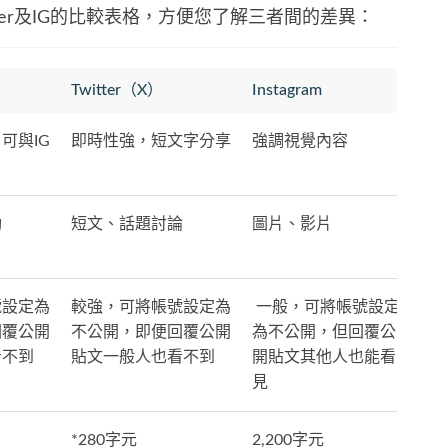
itter及IG的比較表格，方便您了解三者間的差異：
Twitter（X）
Instagram
可與IG
即時性強，短文字分享
強調視覺內容
動
短文、話題討論
圖片、影片
號設定為
較強，可將帳號設定為
一般，可將帳號設定
回覆公開
不公開，即便回覆公開
為不公開，但回覆公
看不到
貼文一般人也看不到
開貼文其他人也能看
見
*280字元
2,200字元