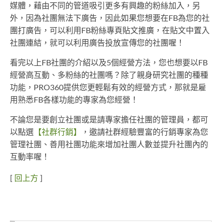
媒體，藉由不同的管道吸引更多有興趣的粉絲加入，另
外，因為社團無法下廣告，因此如果您想要在FB為您的社
團打廣告，可以利用FB粉絲專頁貼文推廣，在貼文中置入
社團連結，就可以利用廣告投放宣傳您的社團喔！
看完以上FB社團的介紹以及5個經營方法，您也想要以FB
經營高互動、多粉絲的社團嗎？除了親身研究社團的種種
功能，PRO360提供您更輕鬆有效的經營方式，那就是雇
用熟悉FB各樣功能的專家為您經營！
不論您是要創立社團或是請專家擔任社團的管理員，都可
以點選
【社群行銷】
，邀請社群經驗豐富的行銷專家為您
管理社團、善用社團功能來增加社團人數並提升社團內的
互動率喔！
[
回上方
]