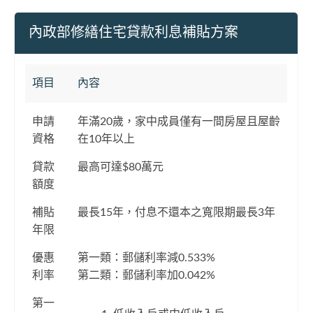
內政部修繕住宅貸款利息補貼方案
項目
內容
申請
年滿20歲，家中成員僅有一間房屋且屋齡
資格
在10年以上
貸款
最高可達$80萬元
額度
補貼
最長15年，付息不還本之寬限期最長3年
年限
優惠
第一類：郵儲利率減0.533%
利率
第二類：郵儲利率加0.042%
第一