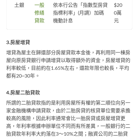
土銀
一般
依本行公告「指數型房貸
$20
修繕
指標利率」(月調）加碼
0萬
貸款
機動計息
元
3.房屋增貸
增貸為屋主在歸還部分房屋貸款本金後，再利用同一棟房
屋向原房貸銀行申請增貸以取得額外的資金，房屋增貸的
利率較低，目前約在1.65%左右，還款年限也較長，平均
都有20~30年。
4.房屋二胎貸款
所謂的二胎貸款指的是利用房屋所有權的第二順位向另一
家金融機構申請貸款，由於二胎房貸的核貸單位需要承擔
較高的風險，因此利率通常會比一胎房貸或房屋增貸更
高，年利率根據申辦單位不同而有所差異，一般銀行的二
胎貸款年利率大約落在3～10%之間；融資公司的二胎貸