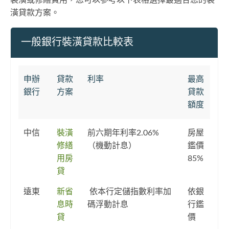
潢貸款方案。
一般銀行裝潢貸款比較表
申辦
貸款
利率
最高
銀行
方案
貸款
額度
中信
裝潢
前六期年利率2.06%
房屋
修繕
（機動計息）
鑑價
用房
85%
貸
遠東
新省
依本行定儲指數利率加
依銀
息時
碼浮動計息
行鑑
貸
價