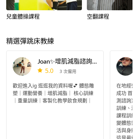
兒童體操課程
空翻課程
精選彈跳床教練
Joan✨增肌減脂諮詢🍑 ｜皮拉提斯｜器材重訓｜徒手肌力
5.0
3 次僱用
歡迎進入ig 逛逛我的資料喔💕 體態雕
在地經營9年 🙌成功幫助百
塑｜運動營養｜增肌減脂｜ 核心訓練
成功 首
｜重量訓練｜客製化教學飲食規劃｜
測諮詢） ✅專業飲食監督檢視 ✅重量
訓練、減脂
課程訓綀 
變體態需
活與身體數據
這是最後