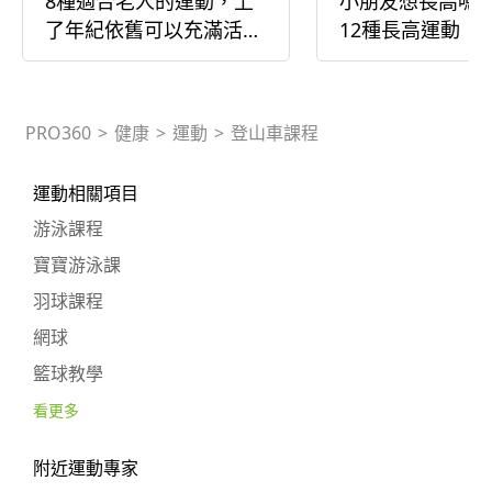
8種適合老人的運動，上
小朋友想長高嗎
了年紀依舊可以充滿活
12種長高運動！
力、身體健康
PRO360
>
健康
>
運動
>
登山車課程
運動相關項目
游泳課程
寶寶游泳課
羽球課程
網球
籃球教學
看更多
附近運動專家