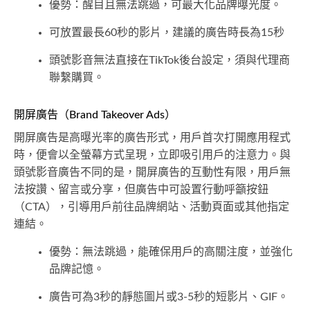
優勢：醒目且無法跳過，可最大化品牌曝光度。
可放置最長60秒的影片，建議的廣告時長為15秒
頭號影音無法直接在TikTok後台設定，須與代理商
聯繫購買。
開屏廣告（Brand Takeover Ads）
開屏廣告是高曝光率的廣告形式，用戶首次打開應用程式
時，便會以全螢幕方式呈現，立即吸引用戶的注意力。與
頭號影音廣告不同的是，開屏廣告的互動性有限，用戶無
法按讚、留言或分享，但廣告中可設置行動呼籲按鈕
（CTA），引導用戶前往品牌網站、活動頁面或其他指定
連結。
優勢：無法跳過，能確保用戶的高關注度，並強化
品牌記憶。
廣告可為3秒的靜態圖片或3-5秒的短影片、GIF。