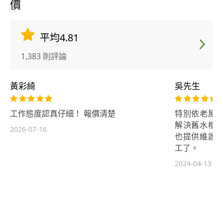
價
平均4.81
1,383 則評論
黃彩綺
吳先生
工作態度認真仔細！ 報價清楚
特別依老屋
解決舊水槽
2026-07-16
也提供維護
工了。
2024-04-13