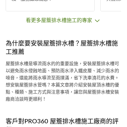
作業領域中
您選擇峰
地址，我
看更多屋簷排水槽施工的專家
作順暢，
不會在線
程人員至
為什麼要安裝屋簷排水槽？屋簷排水槽施
時的專業價
工推薦
元整。工
費。
屋簷排水槽是導流雨水的的重要設施，安裝屋簷排水槽可
以避免雨水侵蝕地面、預防雨水滲入鐵皮層、減少雨水的
噪音，還能將雨水導流至雨撲滿，省下洗車澆花的水費。
想安裝屋簷排水管嗎？本篇文章將介紹安裝屋頂水槽的優
點、種類、施工方式與注意事項，讓您與屋簷排水槽安裝
廠商洽談時更順利！
客戶對PRO360 屋簷排水槽施工廠商的評