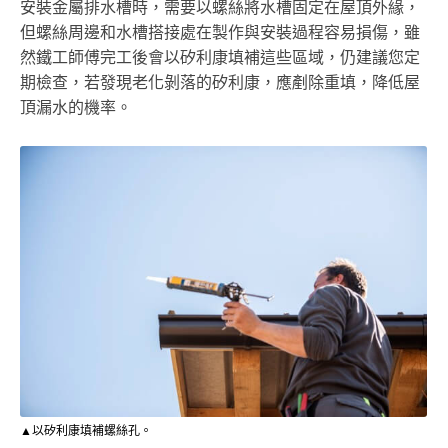
安裝金屬排水槽時，需要以螺絲將水槽固定在屋頂外緣，
但螺絲周邊和水槽搭接處在製作與安裝過程容易損傷，雖
然鐵工師傅完工後會以矽利康填補這些區域，仍建議您定
期檢查，若發現老化剝落的矽利康，應剷除重填，降低屋
頂漏水的機率。
▲以矽利康填補螺絲孔。