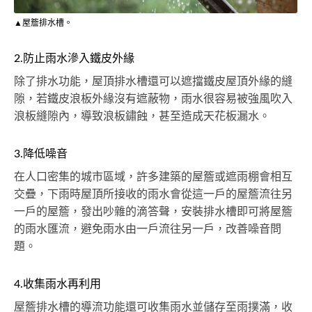
▲屋簷排水槽。
2.防止雨水滲入鐵皮外緣
除了排水功能，屋頂排水槽還可以遮擋鐵皮屋頂外緣的縫
隙，若鐵皮浪板外緣沒有遮蔽物，雨水很容易被強風吹入
浪板縫隙內，導致浪板鏽蝕，甚至造成天花板漏水。
3.降低噪音
在人口密集的城市區域，許多建築的屋簷或遮雨棚會相互
交疊，下雨時屋頂所接收的雨水會從這一戶的屋簷流往另
一戶的屋簷，發出吵雜的滴答聲，安裝排水槽即可將屋簷
的雨水匯流，避免雨水由一戶流往另一戶，改善噪音問
題。
4.收集雨水再利用
屋簷排水槽的導流功能還可收集雨水並儲存至雨撲滿，收