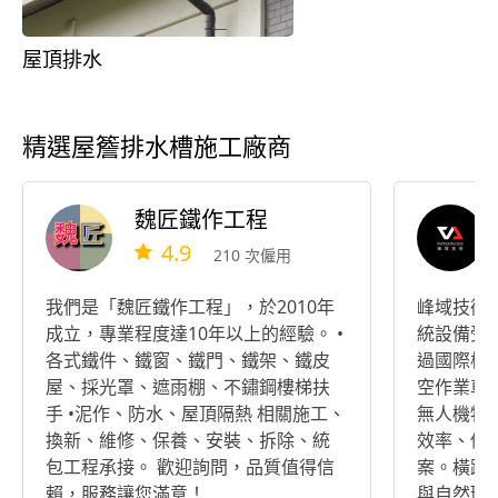
屋頂排水
精選屋簷排水槽施工廠商
魏匠鐵作工程
4.9
210 次僱用
我們是「魏匠鐵作工程」，於2010年
峰域技術
成立，專業程度達10年以上的經驗。 •
統設備受
各式鐵件、鐵窗、鐵門、鐵架、鐵皮
過國際標準繩
屋、採光罩、遮雨棚、不鏽鋼樓梯扶
空作業車
手 •泥作、防水、屋頂隔熱 相關施工、
無人機特
換新、維修、保養、安裝、拆除、統
效率、低
包工程承接。 歡迎詢問，品質值得信
案。橫跨
賴，服務讓您滿意！
與自然環