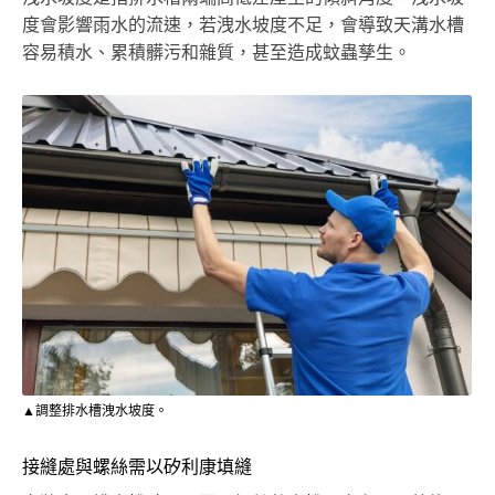
度會影響雨水的流速，若洩水坡度不足，會導致天溝水槽
容易積水、累積髒污和雜質，甚至造成蚊蟲孳生。
▲調整排水槽洩水坡度。
接縫處與螺絲需以矽利康填縫