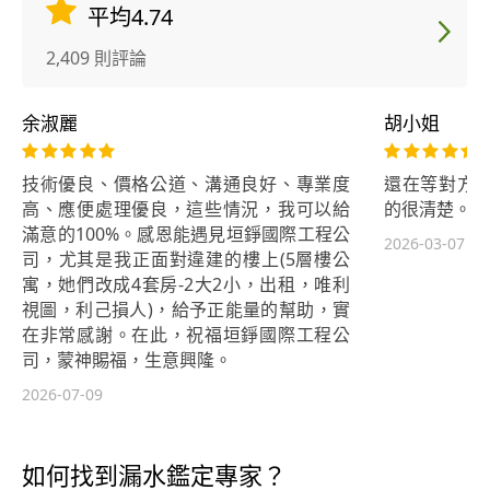
平均4.74
2,409 則評論
余淑麗
胡小姐
技術優良、價格公道、溝通良好、專業度
還在等對方
高、應便處理優良，這些情況，我可以給
的很清楚。
滿意的100%。感恩能遇見垣錚國際工程公
2026-03-07
司，尤其是我正面對違建的樓上(5層樓公
寓，她們改成4套房-2大2小，出租，唯利
視圖，利己損人)，給予正能量的幫助，實
在非常感謝。在此，祝福垣錚國際工程公
司，蒙神賜福，生意興隆。
2026-07-09
如何找到漏水鑑定專家？