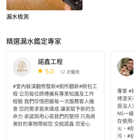
漏水檢測
精選漏水鑑定專家
諾鑫工程
5.0
12 次僱用
#室內裝潢翻修整新#廁所翻新#統包工
專業 #
程 公司每位師傅擁有專業知識及工作
烤漆天花板 #不用煩惱一間二間
經驗 我們珍惜把握每一次服務客人機
房沒人幫您
會 您的需求我來達成 讓家賦予新的生
NS一級防
命力 承諾與用心是我們的堅持 只為將
在使用/安
美好的事物帶給您 交給諾鑫 您安心
火、#防水
污、#抗