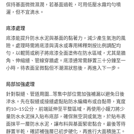
保持基面微微濕潤，若基面過乾，可用低壓水霧均勻噴
灑，但不宜滴水。
底漆處理
底漆能提升防水水泥與基面的黏著力，減少產生氣泡的風
險。處理時需將底漆與清水或專用稀釋劑按比例調配均
勻，以輥筒或刷子將底漆全面塗佈在防水區域，尤其是牆
角、伸縮縫、管線穿牆處。底漆通常需靜置三十分鐘至一
小時，待表面呈微黏但不潮濕狀態後，再進入下一步。
局部加強處理
針對裂縫、管道周圍...等集中部位需加強補漏以避免日後
滲水。先在裂縫或接縫處黏貼防水編織布或自黏帶，寬度
約10~15公分，前端延伸至平整區域，再使用小鏝刀將少
量防水水泥抹入貼布底部，確保無空洞或氣泡，於貼布表
面抹平一層防水水泥，讓布料與基面緊密黏合。最後等待
靜置半乾，確認補強層已初步硬化，再進行大面積施工。