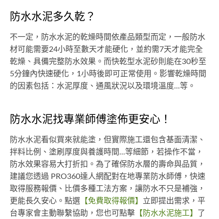
防水水泥多久乾？
不一定，防水水泥的乾燥時間依產品類型而定，一般防水
材可能需要24小時至數天才能硬化，並約需7天才能完全
乾燥、具備完整防水效果。而快乾型水泥砂則能在30秒至
5分鐘內快速硬化，1小時後即可正常使用。影響乾燥時間
的因素包括：水泥厚度、通風狀況以及環境溫度...等。
防水水泥找專業師傅塗佈更安心！
防水水泥看似買來就能塗，但實際施工還包含基面清潔、
拌料比例、塗刷厚度與養護時間...等細節，若操作不當，
防水效果容易大打折扣。為了確保防水層的壽命與品質，
建議您透過 PRO360達人網配對在地專業防水師傅，快速
取得服務報價、比價多種工法方案，讓防水不只是補強，
更能長久安心。點選
【免費取得報價】
立即提出需求，平
台專家會主動聯繫協助，您也可點擊
【防水水泥施工】
了