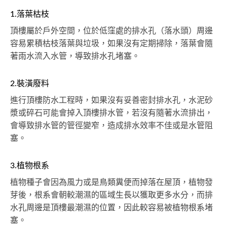
1.落葉枯枝
頂樓屬於戶外空間，位於低窪處的排水孔（落水頭）周邊
容易累積枯枝落葉與垃圾，如果沒有定期掃除，落葉會隨
著雨水流入水管，導致排水孔堵塞。
2.裝潢廢料
進行頂樓防水工程時，如果沒有妥善密封排水孔，水泥砂
漿或碎石可能會掉入頂樓排水管，若沒有隨著水流排出，
會導致排水管的管徑變窄，造成排水效率不佳或是水管阻
塞。
3.植物根系
植物種子會因為風力或是鳥類糞便而掉落在屋頂，植物發
芽後，根系會朝較潮濕的區域生長以獲取更多水分，而排
水孔周邊是頂樓最潮濕的位置，因此較容易被植物根系堵
塞。