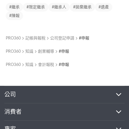
#繼承
#限定繼承
#繼承人
#拋棄繼承
#遺產
#陳報
PRO360
記帳與報稅
公司登記申請
#申報
PRO360
知識
創業輔導
#申報
PRO360
知識
會計報稅
#申報
繼續完成
公司
消費者
找專家(0)
買服務(0)