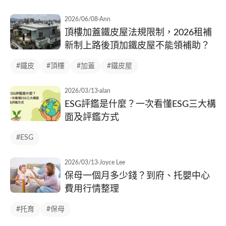
2026/06/08
·
Ann
頂樓加蓋鐵皮屋法規限制，2026租補
新制上路後頂加鐵皮屋不能領補助？
#鐵皮
#頂樓
#加蓋
#鐵皮屋
2026/03/13
·
alan
ESG評鑑是什麼？一次看懂ESG三大構
面及評鑑方式
#ESG
2026/03/13
·
Joyce Lee
保母一個月多少錢？到府、托嬰中心
費用行情整理
#托育
#保母