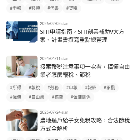
#申報
#移轉
#代書
#契稅
2026/02/03
·
alan
SITI申請指南，SITI創業補助9大方
案、計畫書撰寫重點總整理
2024/04/11
·
alan
接案報稅注意事項一次看，搞懂自由
業者怎麼報稅、節稅
#所得
#報稅
#勞務
#申報
#報酬
#承攬
#僱傭
#自由業
#稿費
#僱傭關係
2025/07/24
·
alan
農地過戶給子女免稅攻略，合法節稅
方式全解析