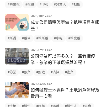
#營業稅
#稅額
#申報
#營業人
#扣抵
2023/10/17
·
alan
成立公司節稅怎麼做？抵稅項目有哪
些？
#所得
#稅務
#營所稅
#申報
#營業稅
2025/09/11
·
alan
公司停業可以停多久？一篇看懂停
業、歇業的正確選擇與流程！
#停業
#歇業
#解散
#清算
#復業
2024/06/07
·
alan
如何辦理土地過戶？土地過戶流程及
費用一次看
#土地
#繼承
#贈與
#過戶
#繼承人
#買賣