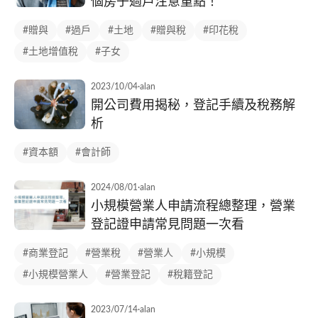
個房子過戶注意重點！
#贈與
#過戶
#土地
#贈與稅
#印花稅
#土地增值稅
#子女
2023/10/04
·
alan
開公司費用揭秘，登記手續及稅務解
析
#資本額
#會計師
2024/08/01
·
alan
小規模營業人申請流程總整理，營業
登記證申請常見問題一次看
#商業登記
#營業稅
#營業人
#小規模
#小規模營業人
#營業登記
#稅籍登記
2023/07/14
·
alan