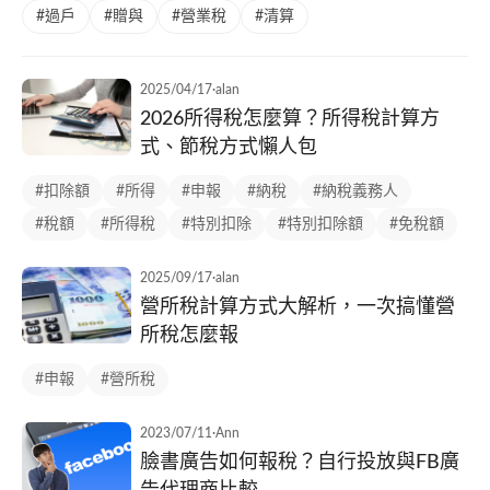
#過戶
#贈與
#營業稅
#清算
2025/04/17
·
alan
2026所得稅怎麼算？所得稅計算方
式、節稅方式懶人包
#扣除額
#所得
#申報
#納稅
#納稅義務人
#稅額
#所得稅
#特別扣除
#特別扣除額
#免稅額
2025/09/17
·
alan
營所稅計算方式大解析，一次搞懂營
所稅怎麼報
#申報
#營所稅
2023/07/11
·
Ann
臉書廣告如何報稅？自行投放與FB廣