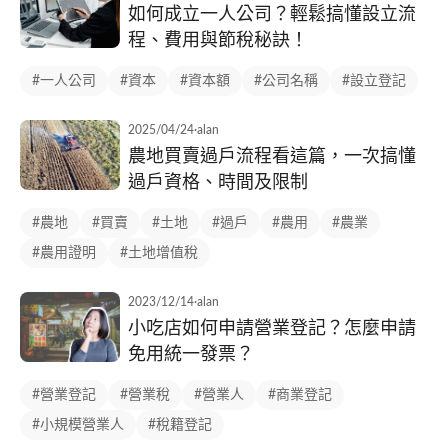
如何成立一人公司？輕鬆搞懂設立流
程、費用與節稅秘訣！
#一人公司
#資本
#資本額
#公司名稱
#設立登記
2025/04/24
·
alan
農地買賣過戶流程看這篇，一次搞懂
過戶資格、時間及限制
#農地
#買賣
#土地
#過戶
#農用
#農業
#農用證明
#土地增值稅
2023/12/14
·
alan
小吃店如何申請營業登記？怎麼申請
免用統一發票？
#營業登記
#營業稅
#營業人
#商業登記
#小規模營業人
#稅籍登記