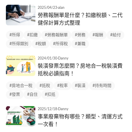
2025/04/23
·
alan
勞務報酬單是什麼？扣繳稅額、二代
健保計算方式整理
#所得
#扣繳
#勞務報酬單
#勞務
#報酬
#給付
#所得類別
#稅額
#所得稅
#兼職
2024/01/30
·
Danny
裝潢發票怎麼開？房地合一稅裝潢費
抵稅必讀指南！
#房地合一稅
#抵稅
#稅率
#裝潢
#持有時間
#發票
#自住
#扣抵
2025/12/18
·
Danny
事業廢棄物有哪些？類型、清運方式
一次看！