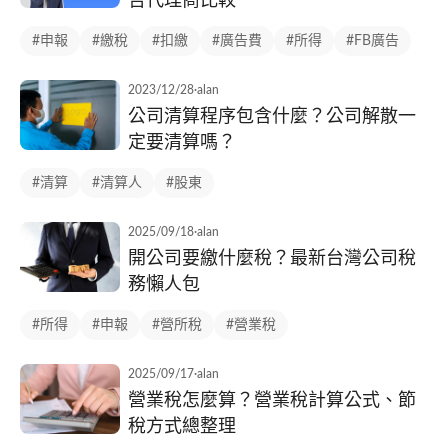
告代理商比較
#申報
#繳稅
#扣繳
#廣告費
#所得
#FB廣告
2023/12/28
·
alan
公司清算程序包含什麼？公司解散一
定要清算嗎？
#清算
#清算人
#股東
2025/09/18
·
alan
開公司要繳什麼稅？最新台灣公司稅
務懶人包
#所得
#申報
#營所稅
#營業稅
2025/09/17
·
alan
營業稅怎麼算？營業稅計算公式、節
稅方式總整理