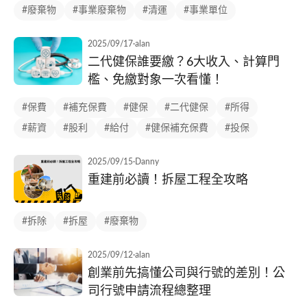
#廢棄物
#事業廢棄物
#清運
#事業單位
2025/09/17
·
alan
二代健保誰要繳？6大收入、計算門
檻、免繳對象一次看懂！
#保費
#補充保費
#健保
#二代健保
#所得
#薪資
#股利
#給付
#健保補充保費
#投保
2025/09/15
·
Danny
重建前必讀！拆屋工程全攻略
#拆除
#拆屋
#廢棄物
2025/09/12
·
alan
創業前先搞懂公司與行號的差別！公
司行號申請流程總整理