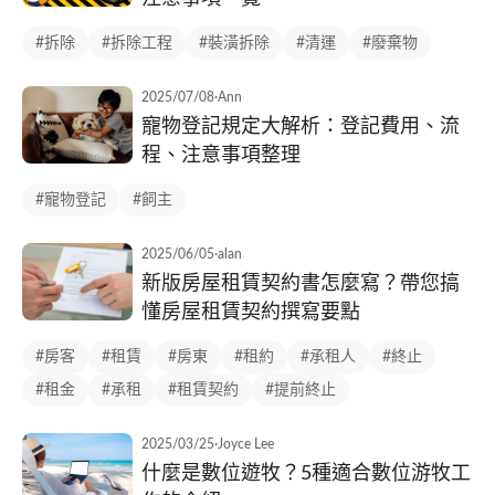
#拆除
#拆除工程
#裝潢拆除
#清運
#廢棄物
2025/07/08
·
Ann
寵物登記規定大解析：登記費用、流
程、注意事項整理
#寵物登記
#飼主
2025/06/05
·
alan
新版房屋租賃契約書怎麼寫？帶您搞
懂房屋租賃契約撰寫要點
#房客
#租賃
#房東
#租約
#承租人
#終止
#租金
#承租
#租賃契約
#提前終止
2025/03/25
·
Joyce Lee
什麼是數位遊牧？5種適合數位游牧工