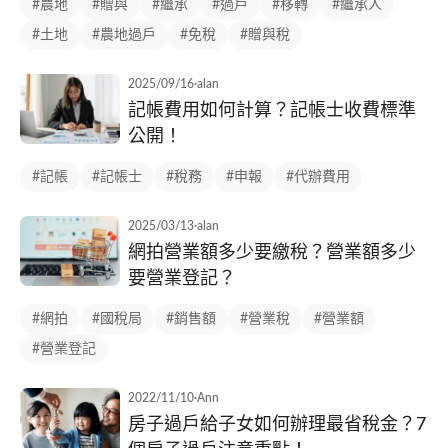
#農地
#贈與
#繼承
#過戶
#移轉
#繼承人
#土地
#農地過戶
#免稅
#贈與稅
2025/09/16
·
alan
記帳費用如何計算？記帳士收費標準
公開！
#記帳
#記帳士
#稅務
#申報
#代辦費用
2025/03/13
·
alan
網拍營業額多少要繳稅？營業額多少
要營業登記？
#網拍
#國稅局
#銷售額
#營業稅
#營業額
#營業登記
2022/11/10
·
Ann
房子過戶給子女如何辦理最省稅金？7